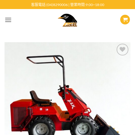
跳
客服電話:(04)8290006 | 營業時間:9:00~18:00
至
內
容
Add to
wishlist