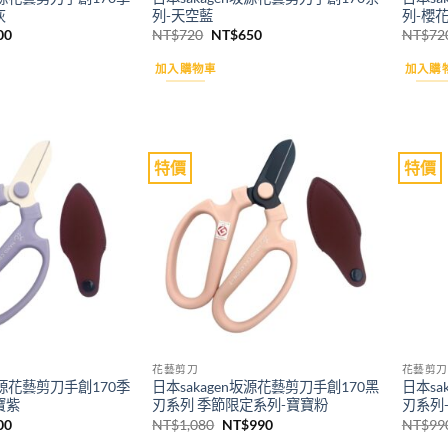
灰
列-天空藍
列-櫻
目
原
目
00
NT$
720
NT$
650
NT$
72
前
始
前
價
價
價
加入購物車
加入購
格：
格：
格：
60。
NT$800。
NT$720。
NT$650。
特價
特價
Add to
Add to
wishlist
wishlist
花藝剪刀
花藝剪刀
n坂源花藝剪刀手創170季
日本sakagen坂源花藝剪刀手創170黑
日本sa
寶紫
刃系列 季節限定系列-寶寶粉
刃系列
目
原
目
00
NT$
1,080
NT$
990
NT$
99
前
始
前