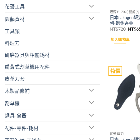
花藝工具
坂源F170花藝剪刀
日本sakage
園藝資材
列-鬱金香黃
原
NT$
720
NT$
6
工具類
始
價
加入購物車
格：
料理刀
NT$7
研磨器具與相關耗材
肩背式割草機用配件
特價
皮革刀套
木製品修補
割草機
銅具-食器
配件-零件-耗材
花藝剪刀
日本sakage