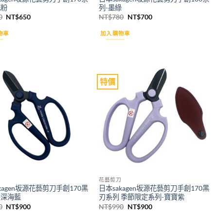
花粉
列-墨綠
原
目
原
目
0
NT$
650
NT$
780
NT$
700
始
前
始
前
價
價
價
價
物車
加入購物車
格：
格：
格：
格：
NT$720。
NT$650。
NT$780。
NT$700。
特價
Add to
Add to
wishlist
wishlist
花藝剪刀
kagen坂源花藝剪刀手創170黑
日本sakagen坂源花藝剪刀手創170黑
-深海藍
刃系列 季節限定系列-寶寶紫
原
目
原
目
0
NT$
900
NT$
990
NT$
900
始
前
始
前