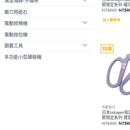
清潔海綿-不織布
節限定系列-暖
原
NT$
860
NT$
8
磨刀用砥石
始
價
加入購物車
格：
電動爬梯機
NT$8
電動拖拉機
園藝工具
特價
多功能小型鏟裝機
花藝剪刀
日本sakage
節限定系列-寶
原
NT$
860
NT$
8
始