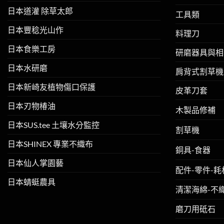
日本道灌 除草太郎
工具類
日本豐稔光山作
料理刀
日本食樂工房
研磨器具與相
日本水研磨
肩背式割草機
日本新崎友植物傷口保護
皮革刀套
日本刃物椿油
木製品修補
日本SUS.tee 土壤水分監控
割草機
日本SHINEX 專業不織布
銅具-食器
日本仙人掌園藝
配件-零件-耗
日本蜻蜓農具
清潔海綿-不
磨刀用砥石