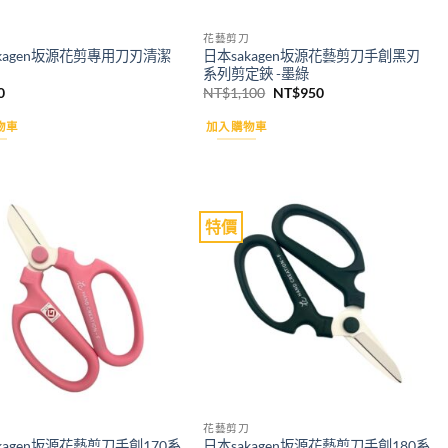
花藝剪刀
kagen坂源花剪專用刀刃清潔
日本sakagen坂源花藝剪刀手創黑刃
系列剪定鋏 -墨綠
原
目
0
NT$
1,100
NT$
950
始
前
價
價
物車
加入購物車
格：
格：
NT$1,100。
NT$950。
特價
Add to
Add to
wishlist
wishlist
花藝剪刀
kagen坂源花藝剪刀手創170系
日本sakagen坂源花藝剪刀手創180系