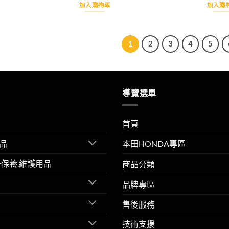
價
價
價
加入購物車
加入購
格：
格：
格：
60。
NT$800。
NT$1,080。
NT$990。
1
2
3
4
5
導覽選單
首頁
品
本田HONDA專區
擎保養.維護用品
商品分類
品牌專區
售後服務
技術支援