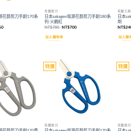
花藝剪刀
花藝工具
n坂源花藝剪刀手創170系
日本sakagen坂源花藝剪刀手創180系
日本sa
列-火鶴紅
劑
目
原
目
50
NT$
780
NT$
700
NT$
24
前
始
前
價
價
價
加入購物車
加入購
格：
格：
格：
20。
NT$650。
NT$780。
NT$700。
特價
特價
Add to
Add to
wishlist
wishlist
花藝剪刀
花藝剪刀
n坂源花藝剪刀手創170季
日本sakagen坂源花藝剪刀手創170系
日本sa