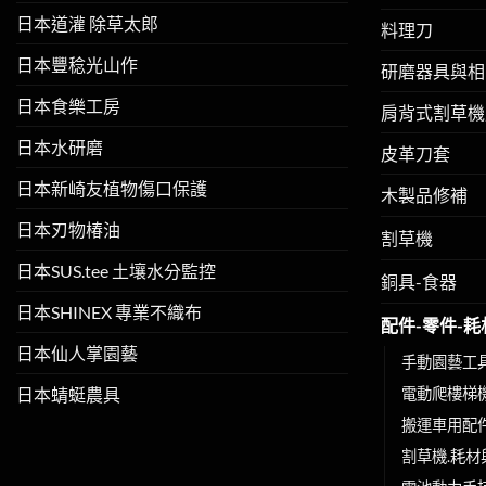
日本道灌 除草太郎
料理刀
日本豐稔光山作
研磨器具與相
日本食樂工房
肩背式割草機
日本水研磨
皮革刀套
日本新崎友植物傷口保護
木製品修補
日本刃物椿油
割草機
日本SUS.tee 土壤水分監控
銅具-食器
日本SHINEX 專業不織布
配件-零件-耗
日本仙人掌園藝
手動園藝工
電動爬樓梯
日本蜻蜓農具
搬運車用配
割草機.耗材