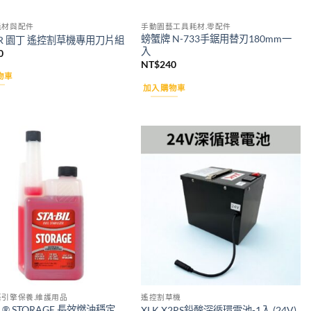
耗材與配件
手動園藝工具耗材.零配件
螃蟹牌 N-733手鋸用替刃180mm一
XIR 園丁 遙控割草機專用刀片組
入
0
NT$
240
物車
加入購物車
Add to
Add to
wishlist
wishlist
藝引擎保養.維護用品
遙控割草機
IL® STORAGE 長效燃油穩定
XLK X2RS鉛酸深循環電池-1入 (24V)