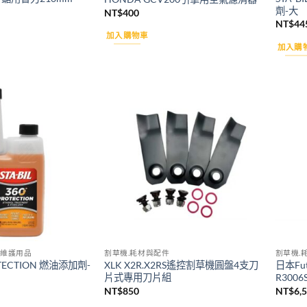
劑-大
NT$
400
NT$
44
加入購物車
加入購
Add to
Add to
wishlist
wishlist
.維護用品
割草機.耗材與配件
割草機.
OTECTION 燃油添加劑-
XLK X2R.X2RS遙控割草機圓盤4支刀
日本Fut
片式專用刀片組
R300
NT$
850
NT$
6,