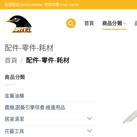
跳
客服電話:(04)8290006 | 營業時間:9:00~18:00
至
內
首頁
商品分類
容
配件-零件-耗材
首頁
/
配件-零件-耗材
商品分類
金屬油桶
農機.園藝引擎保養.維護用品
居家清潔
花藝工具