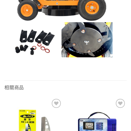
相關商品
Add to
Add to
wishlist
wishlist