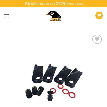
跳
客服電話:(04)8290006 | 營業時間:9:00~18:00
至
內
容
Add to
wishlist