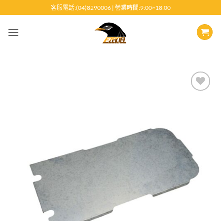
跳
客服電話:(04)8290006 | 營業時間:9:00~18:00
至
內
容
Add to
wishlist