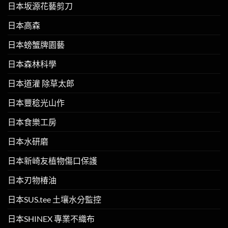
日本坂源花藝剪刀
日本高森
日本螃蟹牌園藝
日本森林科學
日本道灌 除草太郎
日本豐稔光山作
日本食樂工房
日本水研磨
日本新崎友植物傷口保護
日本刃物椿油
日本SUS.tee 土壤水分監控
日本SHINEX 專業不織布