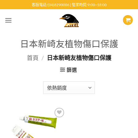
跳
客服電話:(04)8290006 | 營業時間:9:00~18:00
至
內
容
日本新崎友植物傷口保護
首頁
/
日本新崎友植物傷口保護
篩選
Add to
wishlist