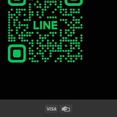
Visa
Credit
Card