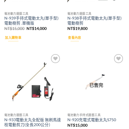
電池動力園藝工具
電池動力園藝工具
N-939手持式電動太丸(單手型)
N-938手持式電動太丸(單手型)
電動樹剪 .單機版
電動樹剪
原
目
NT$
15,000
NT$
14,000
NT$
19,800
始
前
價
價
加入購物車
查看內容
格：
格：
NT$15,000。
NT$14,000。
Add to
Add to
wishlist
wishlist
已售完
電池動力園藝工具
電池動力手持式園藝工具
N-933電動太丸全配版 無 刷馬達
N-920充電式電動太丸S750
枝電動剪刀(全長200公分）
NT$
15,000