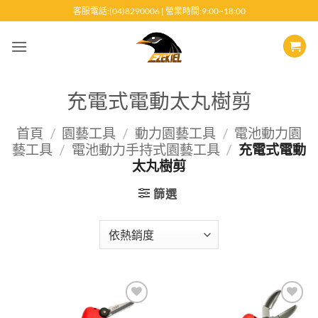
跳
客服電話:(04)8290006 | 營業時間:9:00~18:00
至
內
容
充電式電動太丸樹剪
首頁
/
園藝工具
/
動力園藝工具
/
電池動力園
藝工具
/
電池動力手持式園藝工具
/
充電式電動
太丸樹剪
篩選
Add to
Add to