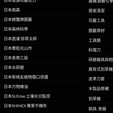
日本坂源花藝剪刀
農機.園藝引
日本高森
居家清潔
日本螃蟹牌園藝
花藝工具
日本森林科學
園藝資材
日本道灌 除草太郎
工具類
日本豐稔光山作
料理刀
日本食樂工房
研磨器具與相
日本水研磨
肩背式割草機
日本新崎友植物傷口保護
皮革刀套
日本刃物椿油
木製品修補
日本SUS.tee 土壤水分監控
割草機
日本SHINEX 專業不織布
銅具-食器