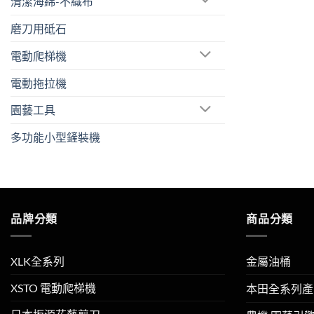
清潔海綿-不織布
磨刀用砥石
電動爬梯機
電動拖拉機
園藝工具
多功能小型鏟裝機
品牌分類
商品分類
XLK全系列
金屬油桶
XSTO 電動爬梯機
本田全系列產