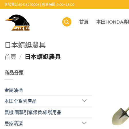
跳
客服電話:(04)8290006 | 營業時間:9:00~18:00
至
內
首頁
本田HONDA專
容
日本蜻蜓農具
首頁
/
日本蜻蜓農具
商品分類
金屬油桶
本田全系列產品
農機.園藝引擎保養.維護用品
居家清潔