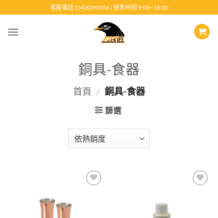
跳
客服電話:(04)8290006 | 營業時間:9:00~18:00
至
內
容
銅具-食器
首頁
/
銅具-食器
篩選
Add to
Add to
wishlist
wishlist