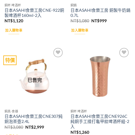
銅杯.啤酒杯
銅鍋
日本ASAHI食樂工房CNE-922銅
日本ASAHI食樂工房 銅製牛奶鍋
製啤酒杯160ml-2入
0.7L
原
目
NT$
1,120
NT$
1,080
NT$
999
始
前
價
價
加入購物車
加入購物車
格：
格：
NT$1,080。
NT$999。
特價
Add to
Add to
wishlist
wishlist
已售完
銅具-食器
銅杯.啤酒杯
日本ASAHI食樂工房CNE307純
日本ASAHI食樂工房CNE926C
銅泡茶壺2.4L
純銅手工捶打龜甲紋啤酒杯組-2
入
原
目
NT$
3,080
NT$
2,999
始
前
NT$
1,260
價
價