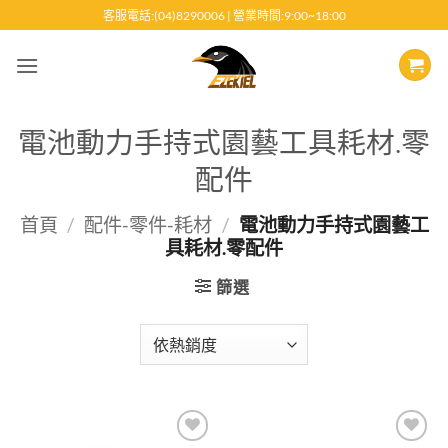
跳
客服電話:(04)8290006 | 營業時間:9:00~18:00
至
內
容
電池動力手持式園藝工具耗材.零
配件
首頁
/
配件-零件-耗材
/
電池動力手持式園藝工
具耗材.零配件
篩選