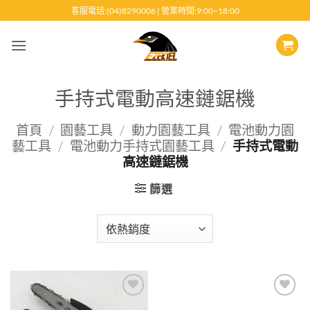
跳
客服電話:(04)8290006 | 營業時間:9:00~18:00
至
內
容
手持式電動高速鏈鋸機
首頁
/
園藝工具
/
動力園藝工具
/
電池動力園
藝工具
/
電池動力手持式園藝工具
/
手持式電動
高速鏈鋸機
篩選
Add to
Add to