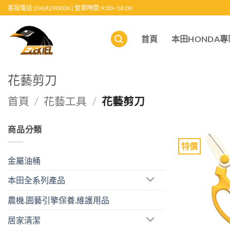
跳
客服電話:(04)8290006 | 營業時間:9:00~18:00
至
內
首頁
本田HONDA專
容
花藝剪刀
首頁
/
花藝工具
/
花藝剪刀
商品分類
特價
金屬油桶
本田全系列產品
農機.園藝引擎保養.維護用品
居家清潔