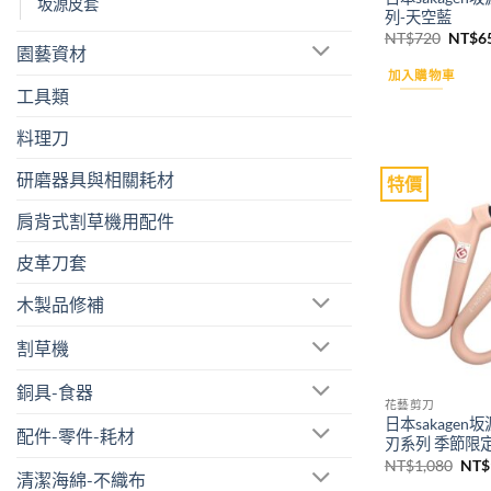
坂源皮套
列-天空藍
原
NT$
720
NT$
6
園藝資材
始
價
加入購物車
格：
工具類
NT$7
料理刀
研磨器具與相關耗材
特價
肩背式割草機用配件
皮革刀套
木製品修補
割草機
銅具-食器
花藝剪刀
日本sakage
配件-零件-耗材
刃系列 季節限
原
NT$
1,080
NT$
清潔海綿-不織布
始