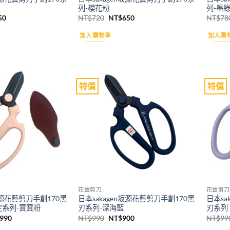
列-櫻花粉
列-墨
目
原
目
50
NT$
720
NT$
650
NT$
78
前
始
前
價
價
價
加入購物車
加入購
格：
格：
格：
20。
NT$650。
NT$720。
NT$650。
特價
特價
Add to
Add to
wishlist
wishlist
花藝剪刀
花藝剪刀
n坂源花藝剪刀手創170黑
日本sakagen坂源花藝剪刀手創170黑
日本sa
定系列-寶寶粉
刃系列-深海藍
刃系列
目
原
目
990
NT$
990
NT$
900
NT$
99
前
始
前