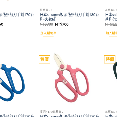
花藝剪刀
花藝剪刀
n坂源花藝剪刀手創170系
日本sakagen坂源花藝剪刀手創180系
日本sa
列-火鶴紅
系列剪
目
原
目
50
NT$
780
NT$
700
NT$
1,
前
始
前
價
價
價
加入購物車
加入購
格：
格：
格：
20。
NT$650。
NT$780。
NT$700。
特價
特價
Add to
Add to
wishlist
wishlist
坂源F170花藝剪刀
花藝剪刀
n坂源花藝剪刀手創170系
日本sakagen坂源花藝剪刀手創170系
日本sa