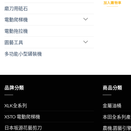
價
加入購物車
格：
磨刀用砥石
NT$
電動爬梯機
電動拖拉機
園藝工具
多功能小型鏟裝機
品牌分類
商品分類
XLK全系列
金屬油桶
XSTO 電動爬梯機
本田全系列產
日本坂源花藝剪刀
農機.園藝引