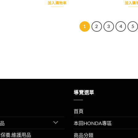
價
價
價
加入購物車
加入購
格：
格：
格：
1,080。
NT$990。
NT$990。
NT$900。
1
2
3
4
5
導覽選單
首頁
品
本田HONDA專區
擎保養.維護用品
商品分類