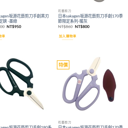
花藝剪刀
kagen坂源花藝剪刀手創黑刃
日本sakagen坂源花藝剪刀手創170季
定鋏 -墨綠
節限定系列-暖灰
原
目
原
目
100
NT$
950
NT$
860
NT$
800
始
前
始
前
價
價
價
價
物車
加入購物車
格：
格：
格：
格：
NT$1,100。
NT$950。
NT$860。
NT$800。
特價
Add to
Add to
wishlist
wishlist
花藝剪刀
kagen坂源花藝剪刀手創180系
日本sakagen坂源花藝剪刀手創170季