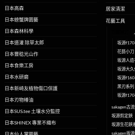
日本高森
居家清潔
日本螃蟹牌園藝
花藝工具
日本森林科學
花藝剪刀
日本道灌 除草太郎
坂源f17
花藝小刀
日本豐稔光山作
坂源人造
日本食樂工房
坂源大久
日本水研磨
坂源f16
黑刃系列
日本新崎友植物傷口保護
坂源f1
日本刃物椿油
sakagen古
日本SUS.tee 土壤水分監控
坂源剪定鋏
日本SHINEX 專業不織布
坂源生花鋏
sakagen坂
日本仙人掌園藝