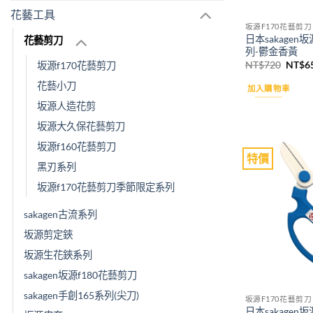
花藝工具
坂源F170花藝剪刀
日本sakage
花藝剪刀
列-鬱金香黃
原
NT$
720
NT$
6
坂源f170花藝剪刀
始
價
花藝小刀
加入購物車
格：
NT$7
坂源人造花剪
坂源大久保花藝剪刀
坂源f160花藝剪刀
特價
黑刃系列
坂源f170花藝剪刀季節限定系列
sakagen古流系列
坂源剪定鋏
坂源生花鋏系列
sakagen坂源f180花藝剪刀
sakagen手創165系列(尖刀)
坂源F170花藝剪刀
日本sakage