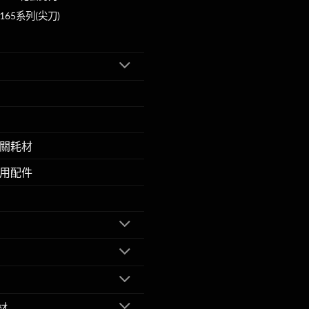
創165系列(尖刀)
關耗材
用配件
材