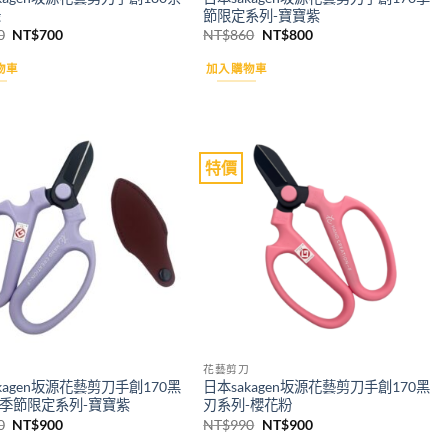
綠
節限定系列-寶寶紫
原
目
原
目
0
NT$
700
NT$
860
NT$
800
始
前
始
前
價
價
價
價
物車
加入購物車
格：
格：
格：
格：
NT$780。
NT$700。
NT$860。
NT$800。
特價
Add to
Add to
wishlist
wishlist
花藝剪刀
kagen坂源花藝剪刀手創170黑
日本sakagen坂源花藝剪刀手創170黑
 季節限定系列-寶寶紫
刃系列-櫻花粉
原
目
原
目
0
NT$
900
NT$
990
NT$
900
始
前
始
前