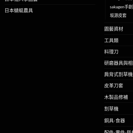
sakagen手
日本蜻蜓農具
坂源皮套
園藝資材
工具類
料理刀
研磨器具與相
肩背式割草機
皮革刀套
木製品修補
割草機
銅具-食器
配件-零件-耗