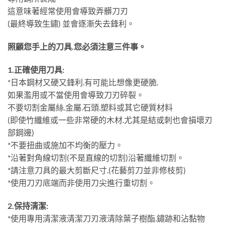
這意味著經常使用會導致弄髒刀刃
(最終導致生鏽) 並會逐漸失去鋒利。
照顧您手上的刀具.您必須注意三件事。
1.正確使用刀具:
*日本鋼材又硬又鋒利.有可能比想像更硬脆.
如果濫用或不當使用會導致刀刃碎裂。
不要切割金屬絲.金屬.石頭.塑料或其它硬質材料
(即使竹纖維或一些非常硬的木材.尤其是結或刺也會損壞刃
部鋼邊)
*不要扭曲或施加不均衡的壓力。
*沿著對角線切割(不是直線的切割)沿著纖維切割。
*請注意刀具的最大剪斷尺寸.(花藝剪刀並非修枝剪)
*使用刀刃底端而非使用刀尖進行重切割。
2.保持清潔:
*使用專用清潔液清潔刀刃液清除葉子樹酯.鏽跡和沾黏物