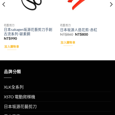
花藝剪刀
花藝剪刀
日本sakagen坂源花藝剪刀手創
日本坂源人造花剪-赤紅
古流系列-碳素鋼
原
目
NT$
860
NT$
800
始
前
NT$
990
價
價
加入購物車
格：
格：
加入購物車
NT$860。
NT$800。
品牌分類
XLK全系列
XSTO 電動爬梯機
日本坂源花藝剪刀