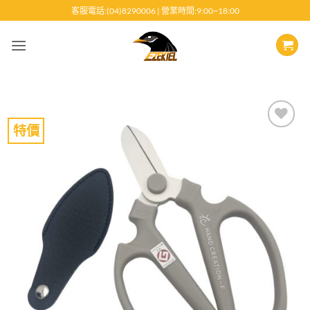
跳
客服電話:(04)8290006 | 營業時間:9:00~18:00
至
內
容
特價
Add to
wishlist