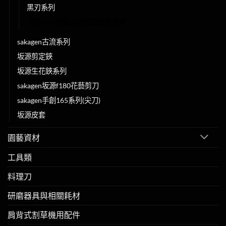
黑刃系列
坂源f170花藝剪刀季節限定系列
sakagen古流系列
坂源剪定鋏
坂源生花鋏系列
sakagen坂源f180花藝剪刀
sakagen手創165系列(尖刀)
坂源皮套
園藝資材
工具類
料理刀
研磨器具與相關耗材
肩背式割草機用配件