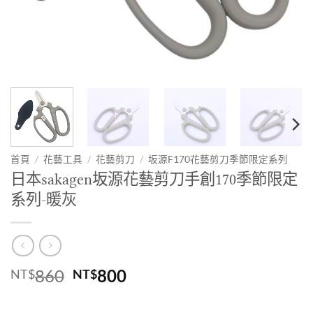
首頁
/
花藝工具
/
花藝剪刀
/
坂源F170花藝剪刀季節限定系列
日本sakagen坂源花藝剪刀手創170季節限定
系列-暖灰
原
目
860
800
NT$
NT$
始
前
價
價