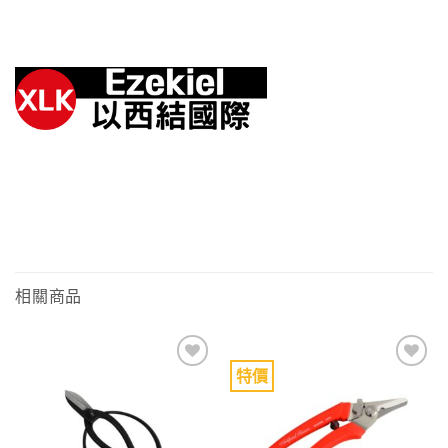
相關商品
特價
Add to
Add to
wishlist
wishlist