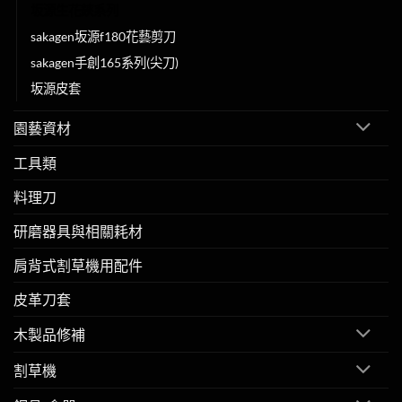
坂源生花鋏系列
sakagen坂源f180花藝剪刀
sakagen手創165系列(尖刀)
坂源皮套
園藝資材
工具類
料理刀
研磨器具與相關耗材
肩背式割草機用配件
皮革刀套
木製品修補
割草機