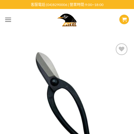
跳
客服電話:(04)8290006 | 營業時間:9:00~18:00
至
內
容
Add to
wishlist