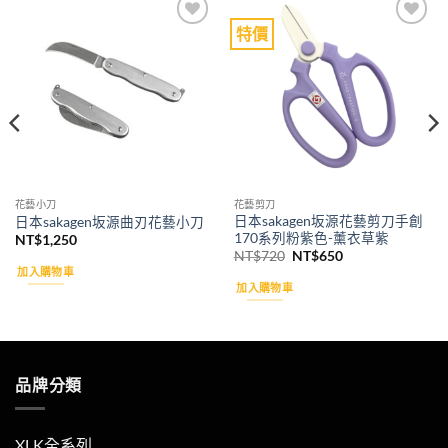
特價
Add to
Add to
wishlist
wishlist
花藝小刀
花藝剪刀
日本sakagen坂源花藝剪刀手創
日本sakagen坂源曲刃花藝小刀
170系列粉紫色-薰衣草紫
NT$
1,250
原
目
NT$
720
NT$
650
始
前
加入購物車
價
價
加入購物車
格：
格：
NT$720。
NT$650。
品牌分類
XLK全系列