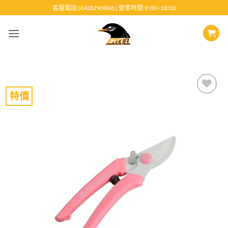
跳
客服電話:(04)8290006 | 營業時間:9:00~18:00
至
內
容
特價
Add to
wishlist