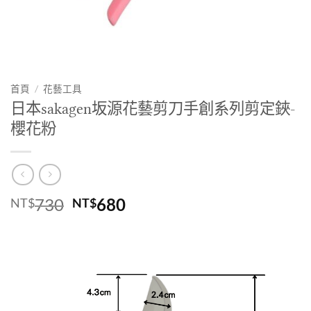
首頁
/
花藝工具
日本sakagen坂源花藝剪刀手創系列剪定鋏-
櫻花粉
原
目
730
680
NT$
NT$
始
前
價
價
格：
格：
NT$730。
NT$680。