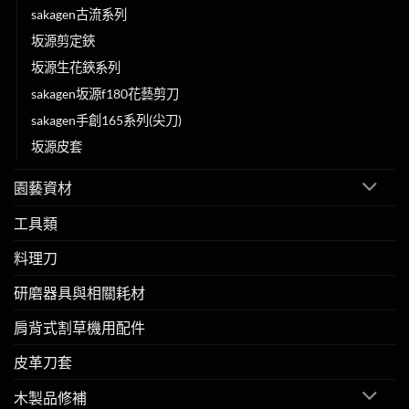
sakagen古流系列
坂源剪定鋏
坂源生花鋏系列
sakagen坂源f180花藝剪刀
sakagen手創165系列(尖刀)
坂源皮套
園藝資材
工具類
料理刀
研磨器具與相關耗材
肩背式割草機用配件
皮革刀套
木製品修補