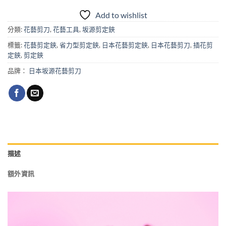
Add to wishlist
分類:
花藝剪刀
,
花藝工具
,
坂源剪定鋏
標籤:
花藝剪定鋏
,
省力型剪定鋏
,
日本花藝剪定鋏
,
日本花藝剪刀
,
插花剪
定鋏
,
剪定鋏
品牌：
日本坂源花藝剪刀
描述
額外資訊