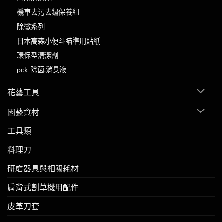
機車去污去鏽保養組
除黴系列
日本高森小便斗瞄準用貼紙
環保型清潔劑
pck-除菌.消臭液
花藝工具
園藝資材
工具類
料理刀
研磨器具與相關耗材
肩背式割草機用配件
皮革刀套