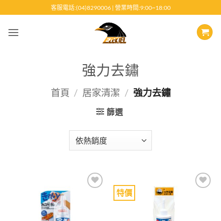
跳
客服電話:(04)8290006 | 營業時間:9:00~18:00
至
內
容
強力去鏽
首頁
/
居家清潔
/
強力去鏽
篩選
特價
Add to
Add to
wishlist
wishlist