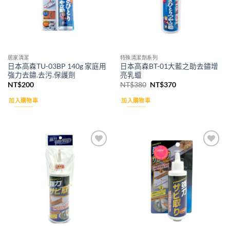
居家清潔
特殊清潔劑系列
日本高森TU-03BP 140g 家庭用
日本高森BT-01大藍之助去鏽增
強力去鏽.去污.保護劑
亮乳蠟
原
目
NT$
200
NT$
380
NT$
370
始
前
價
價
加入購物車
加入購物車
格：
格：
NT$380。
NT$370。
Add to
Add to
wishlist
wishlist