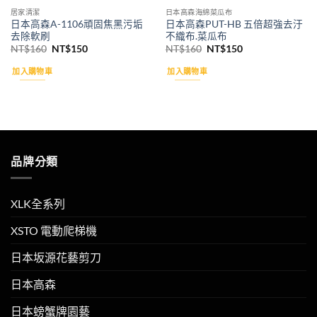
居家清潔
日本高森海綿菜瓜布
日本高森A-1106頑固焦黑污垢
日本高森PUT-HB 五倍超強去汙
去除軟刷
不織布.菜瓜布
原
目
原
目
NT$
160
NT$
150
NT$
160
NT$
150
始
前
始
前
價
價
價
價
加入購物車
加入購物車
格：
格：
格：
格：
NT$160。
NT$150。
NT$160。
NT$150。
品牌分類
XLK全系列
XSTO 電動爬梯機
日本坂源花藝剪刀
日本高森
日本螃蟹牌園藝