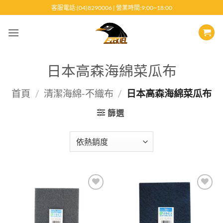
跳
客服電話:(04)8290006 | 營業時間:9:00~18:00
至
內
容
日本高森海綿菜瓜布
首頁
/
清潔海綿-不織布
/
日本高森海綿菜瓜布
篩選
Add to
Add to
wishlist
wishlist