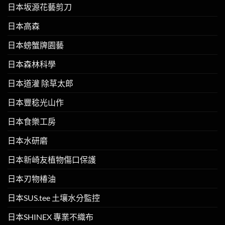
日本坂源花藝剪刀
日本高森
日本螃蟹牌園藝
日本森林科學
日本道灌 除草太郎
日本豐稔光山作
日本食樂工房
日本水研磨
日本新崎友植物傷口保護
日本刃物椿油
日本SUS.tee 土壤水分監控
日本SHINEX 專業不織布