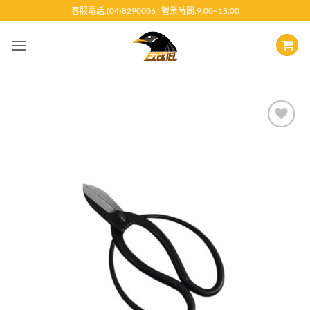
跳
客服電話:(04)8290006 | 營業時間:9:00~18:00
至
內
容
Add to
wishlist