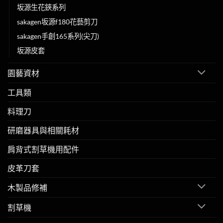
坂源生花鋏系列
sakagen坂源f180花藝剪刀
sakagen手創165系列(尖刀)
坂源皮套
園藝資材
工具類
料理刀
研磨器具與相關耗材
肩背式割草機用配件
皮革刀套
木製品修補
割草機