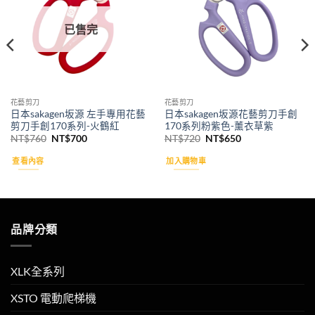
已售完
花藝剪刀
花藝剪刀
日本sakagen坂源 左手專用花藝
日本sakagen坂源花藝剪刀手創
剪刀手創170系列-火鶴紅
170系列粉紫色-薰衣草紫
原
目
原
目
NT$
760
NT$
700
NT$
720
NT$
650
始
前
始
前
價
價
價
價
查看內容
加入購物車
格：
格：
格：
格：
NT$760。
NT$700。
NT$720。
NT$650。
品牌分類
XLK全系列
XSTO 電動爬梯機