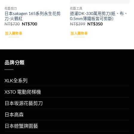
花藝剪刀
花藝工具
日本sakagen 165系列永生花剪
道灌DK-330萬用剪刀(紙、布、
刀-火鶴紅
0.5mm薄鐵板皆可剪斷)
原
目
原
目
NT$
730
NT$
700
NT$
399
NT$
350
始
前
始
前
價
價
價
價
加入購物車
加入購物車
格：
格：
格：
格：
NT$730。
NT$700。
NT$399。
NT$350。
品牌分類
XLK全系列
XSTO 電動爬梯機
日本坂源花藝剪刀
日本高森
日本螃蟹牌園藝