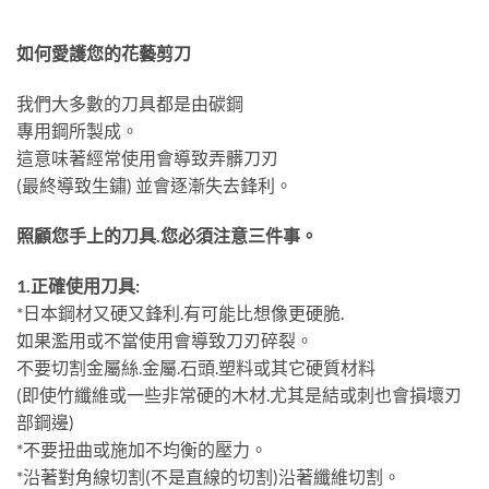
如何愛護您的花藝剪刀
我們大多數的刀具都是由碳鋼
專用鋼所製成。
這意味著經常使用會導致弄髒刀刃
(最終導致生鏽) 並會逐漸失去鋒利。
照顧您手上的刀具.您必須注意三件事。
1.正確使用刀具:
*日本鋼材又硬又鋒利.有可能比想像更硬脆.
如果濫用或不當使用會導致刀刃碎裂。
不要切割金屬絲.金屬.石頭.塑料或其它硬質材料
(即使竹纖維或一些非常硬的木材.尤其是結或刺也會損壞刃
部鋼邊)
*不要扭曲或施加不均衡的壓力。
*沿著對角線切割(不是直線的切割)沿著纖維切割。