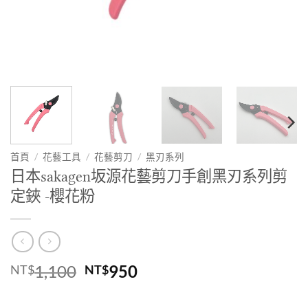
首頁
/
花藝工具
/
花藝剪刀
/
黑刃系列
日本sakagen坂源花藝剪刀手創黑刃系列剪
定鋏 -櫻花粉
原
目
1,100
950
NT$
NT$
始
前
價
價