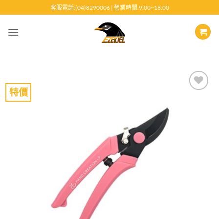
跳
客服電話:(04)8290006 | 營業時間:9:00~18:00
至
內
容
特價
Add to
wishlist