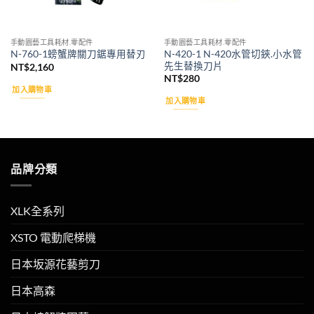
手動園藝工具耗材.零配件
手動園藝工具耗材.零配件
N-420-1 N-420水管切鋏.小水管
N-760-1螃蟹牌關刀鋸專用替刃
先生替換刀片
NT$
2,160
NT$
280
加入購物車
加入購物車
品牌分類
XLK全系列
XSTO 電動爬梯機
日本坂源花藝剪刀
日本高森