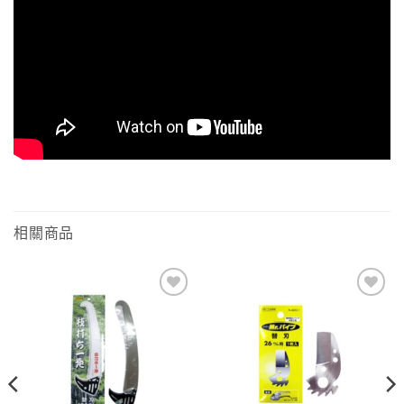
相關商品
Add to
Add to
wishlist
wishlist