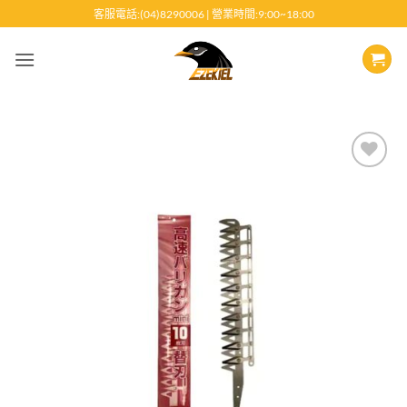
跳
客服電話:(04)8290006 | 營業時間:9:00~18:00
至
內
容
Add to
wishlist