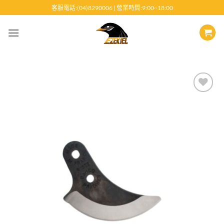
跳
客服電話:(04)8290006 | 營業時間:9:00~18:00
至
內
容
Add to
wishlist