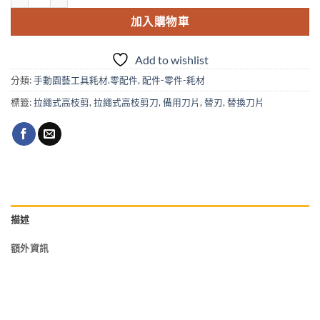
加入購物車
Add to wishlist
分類:
手動園藝工具耗材.零配件
,
配件-零件-耗材
標籤:
拉繩式高枝剪
,
拉繩式高枝剪刀
,
備用刀片
,
替刃
,
替換刀片
描述
額外資訊