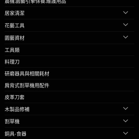
農機.園藝引擎保養.維護用品
居家清潔
花藝工具
園藝資材
工具類
料理刀
研磨器具與相關耗材
肩背式割草機用配件
皮革刀套
木製品修補
割草機
銅具-食器