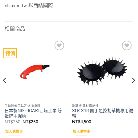
xlk.com.tw 以西結國際
相關商品
特價
Add to
Add to
wishlist
wishlist
手動園藝工具耗材.零配件
割草機.耗材與配件
日本製NISHIGAKI西垣工業 螃
XLK X1R 園丁遙控割草機專用鐵
蟹牌手鋸柄
輪
原
目
NT$
260
NT$
250
NT$
4,500
始
前
價
價
加入購物車
加入購物車
格：
格：
NT$260。
NT$250。