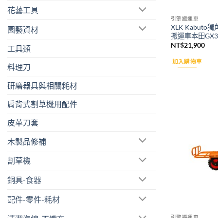
花藝工具
引擎搬運車
XLK Kabut
園藝資材
搬運車本田GX3
NT$
21,900
工具類
加入購物車
料理刀
研磨器具與相關耗材
肩背式割草機用配件
皮革刀套
木製品修補
割草機
銅具-食器
配件-零件-耗材
引擎搬運車