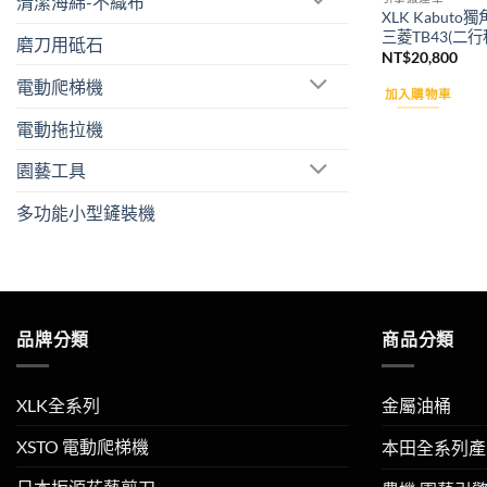
清潔海綿-不織布
XLK Kabu
三菱TB43(二行
磨刀用砥石
NT$
20,800
電動爬梯機
加入購物車
電動拖拉機
園藝工具
多功能小型鏟裝機
品牌分類
商品分類
XLK全系列
金屬油桶
XSTO 電動爬梯機
本田全系列產