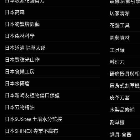
日本坂源花藝剪刀
農機.園藝引
日本高森
居家清潔
日本螃蟹牌園藝
花藝工具
日本森林科學
園藝資材
日本道灌 除草太郎
工具類
日本豐稔光山作
料理刀
日本食樂工房
研磨器具與相
日本水研磨
肩背式割草機
日本新崎友植物傷口保護
皮革刀套
日本刃物椿油
木製品修補
日本SUS.tee 土壤水分監控
割草機
日本SHINEX 專業不織布
銅具-食器