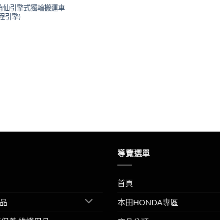
to獨角仙引擎式獨輪搬運車
程引擎)
導覽選單
首頁
品
本田HONDA專區