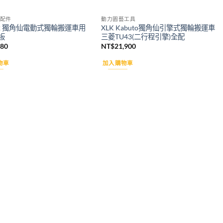
配件
動力園藝工具
K2 獨角仙電動式獨輪搬運車用
XLK Kabuto獨角仙引擎式獨輪搬運車
板
三菱TU43(二行程引擎)全配
180
NT$
21,900
物車
加入購物車