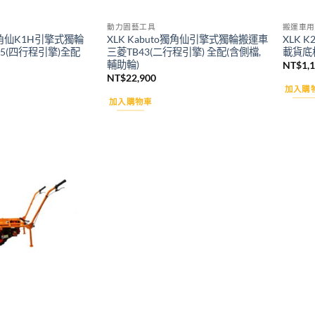
動力園藝工具
搬運車用
o獨角仙K1H引擎式獨輪
XLK Kabuto獨角仙引擎式獨輪搬運車
XLK 
5(四行程引擎)全配
三菱TB43(二行程引擎) 全配(含側檔,
載貨底
輔助輪)
NT$
1,
NT$
22,900
加入購
加入購物車
Add to
wishlist