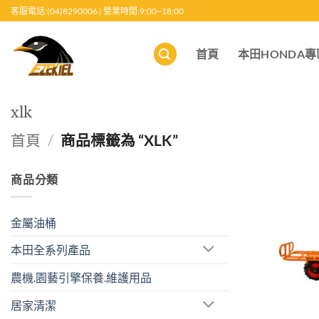
跳
客服電話:(04)8290006 | 營業時間:9:00~18:00
至
內
首頁
本田HONDA專
容
xlk
首頁
/
商品標籤為 “XLK”
商品分類
金屬油桶
本田全系列產品
農機.園藝引擎保養.維護用品
居家清潔