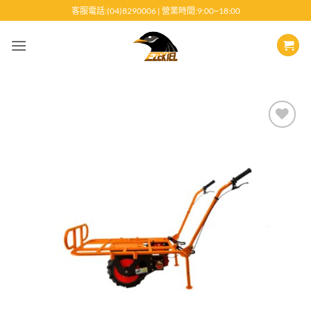
跳
客服電話:(04)8290006 | 營業時間:9:00~18:00
至
內
容
Add to
wishlist