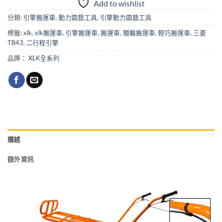
Add to wishlist
分類:
引擎搬運車
,
動力園藝工具
,
引擎動力園藝工具
標籤:
xlk
,
xlk搬運車
,
引擎搬運車
,
搬運車
,
獨輪搬運車
,
輕巧搬運車
,
三菱
TB43
,
二行程引擎
品牌：
XLK全系列
描述
額外資訊