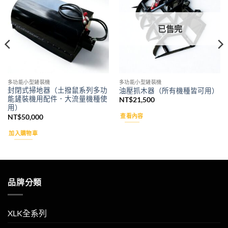
wishlist
wishlist
已售完
多功能小型鏟裝機
多功能小型鏟裝機
封閉式掃地器（土撥鼠系列多功
油壓抓木器（所有機種皆可用）
能鏟裝機用配件．大流量機種使
NT$
21,500
用）
查看內容
NT$
50,000
加入購物車
品牌分類
XLK全系列