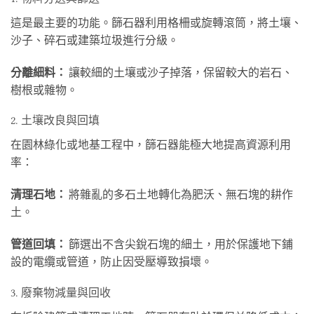
這是最主要的功能。篩石器利用格柵或旋轉滾筒，將土壤、
沙子、碎石或建築垃圾進行分級。
分離細料：
讓較細的土壤或沙子掉落，保留較大的岩石、
樹根或雜物。
2. 土壤改良與回填
在園林綠化或地基工程中，篩石器能極大地提高資源利用
率：
清理石地：
將雜亂的多石土地轉化為肥沃、無石塊的耕作
土。
管道回填：
篩選出不含尖銳石塊的細土，用於保護地下鋪
設的電纜或管道，防止因受壓導致損壞。
3. 廢棄物減量與回收