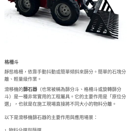
格柵斗
靜態格柵，依靠手動抖動或簡單傾斜來篩分。
簡單的石塊分
離、輕量級作業。
滑移機的
篩石器
（也常被稱為篩分斗、格柵斗或旋轉篩分
斗）是一種非常實用的工程屬具。它的主要作用是「原位分
選」，也就是在施工現場直接將不同大小的物料分離。
以下是滑移機篩石器的主要作用與應用場景：
1. 物料分選與篩選