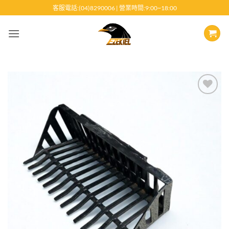
跳
客服電話:(04)8290006 | 營業時間:9:00~18:00
至
內
容
Add to
wishlist