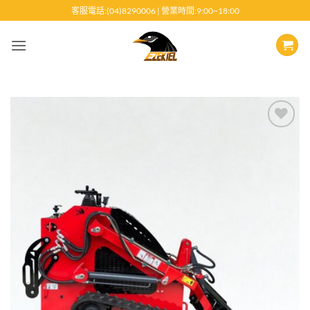
跳
客服電話:(04)8290006 | 營業時間:9:00~18:00
至
內
容
Add to
wishlist