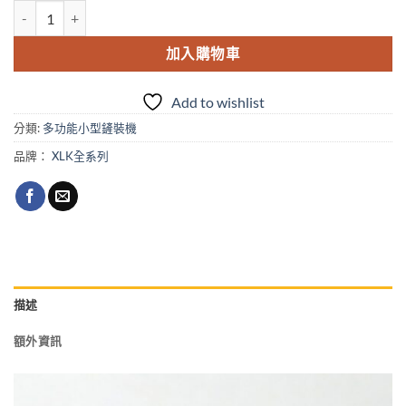
ST-460H-plus多功能立式履帶鏟裝機．本田GX690引擎加大流量液
加入購物車
Add to wishlist
分類:
多功能小型鏟裝機
品牌：
XLK全系列
描述
額外資訊