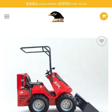
跳
客服電話:(04)8290006 | 營業時間:9:00~18:00
至
內
容
Add to
wishlist