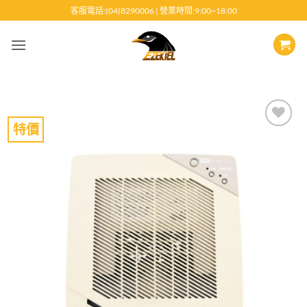
跳
客服電話:(04)8290006 | 營業時間:9:00~18:00
至
內
容
特價
Add to
wishlist