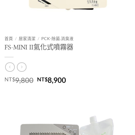
首頁
/
居家清潔
/
PCK-除菌.消臭液
FS-MINI II氣化式噴霧器
原
目
9,800
8,900
NT$
NT$
始
前
價
價
格：
格：
NT$9,800。
NT$8,900。