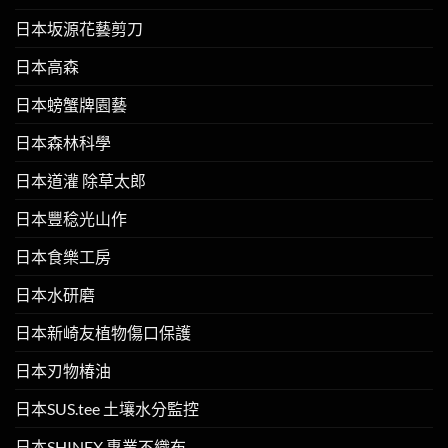
日本坂源花藝剪刀
日本高森
日本螃蟹牌園藝
日本森林科學
日本道灌 除草太郎
日本豐稔光山作
日本食樂工房
日本水研磨
日本新崎友植物傷口保護
日本刃物椿油
日本SUS.tee 土壤水分監控
日本SHINEX 專業不織布