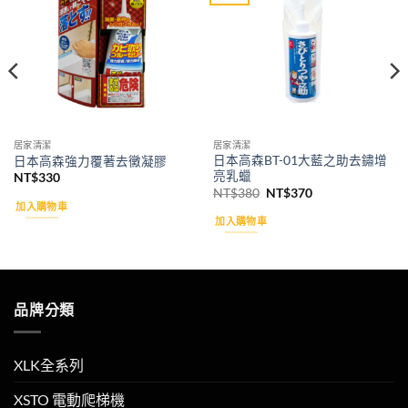
wishlist
wishlist
居家清潔
居家清潔
日本高森BT-01大藍之助去鏽增
日本高森強力覆著去黴凝膠
亮乳蠟
NT$
330
原
目
NT$
380
NT$
370
始
前
加入購物車
價
價
加入購物車
格：
格：
NT$380。
NT$370。
品牌分類
XLK全系列
XSTO 電動爬梯機