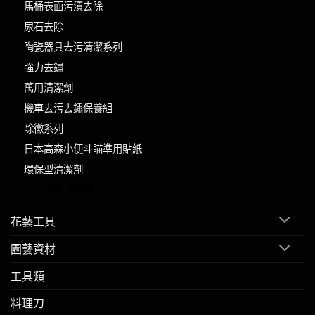
馬桶表面污漬去除
尿石去除
陶瓷器具去污清潔系列
強力去鏽
萬用清潔劑
機車去污去鏽保養組
除黴系列
日本高森小便斗瞄準用貼紙
環保型清潔劑
pck-除菌.消臭液
花藝工具
園藝資材
工具類
料理刀