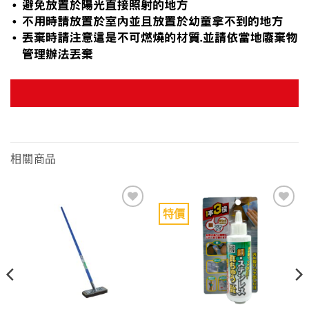
相關商品
特價
Add to
Add to
wishlist
wishlist