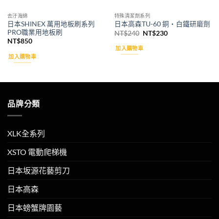
去汙海綿
特殊清潔劑系列
日本SHINEX 萬用地板刷系列
日本高森TU-60 銅・白鐵研磨劑
PRO職業用地板刷
原
目
NT$
240
NT$
230
始
前
NT$
850
價
價
加入購物車
格：
格：
加入購物車
NT$240。
NT$230。
品牌分類
XLK全系列
XSTO 電動爬梯機
日本坂源花藝剪刀
日本高森
日本螃蟹牌園藝