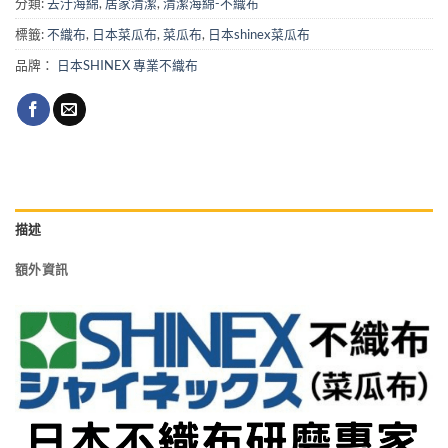
分類:
去汙海綿
,
居家清潔
,
清潔海綿-不織布
標籤:
不織布
,
日本菜瓜布
,
菜瓜布
,
日本shinex菜瓜布
品牌：
日本SHINEX 專業不織布
描述
額外資訊