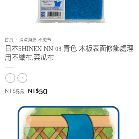
首頁
/
清潔海綿-不織布
日本SHINEX NN-03 青色 木板表面修飾處理
用不織布.菜瓜布
原
目
55
50
NT$
NT$
始
前
價
價
格：
格：
NT$55。
NT$50。