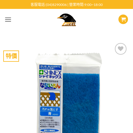
跳
客服電話:(04)8290006 | 營業時間:9:00~18:00
至
內
容
特價
Add to
wishlist