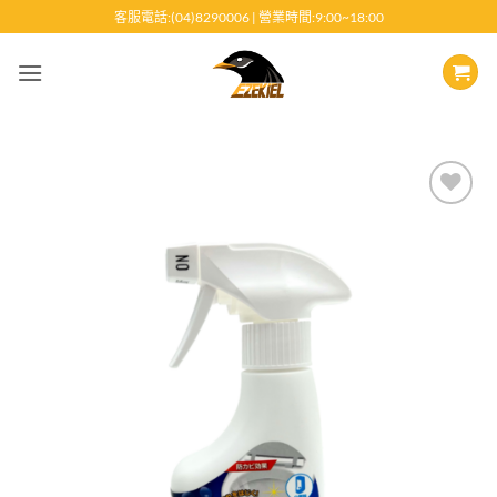
跳
客服電話:(04)8290006 | 營業時間:9:00~18:00
至
內
容
Add to
wishlist