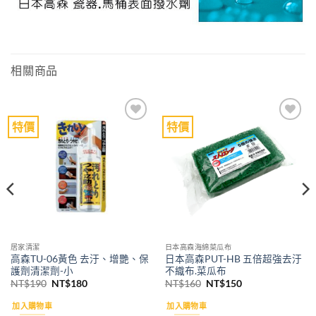
相關商品
特價
特價
Add to
Add to
wishlist
wishlist
居家清潔
日本高森海綿菜瓜布
高森TU-06黃色 去汙、增艷、保
日本高森PUT-HB 五倍超強去汙
護劑清潔劑-小
不織布.菜瓜布
原
目
原
目
NT$
190
NT$
180
NT$
160
NT$
150
始
前
始
前
價
價
價
價
加入購物車
加入購物車
格：
格：
格：
格：