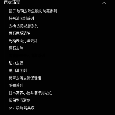
居家清潔
鏡子.玻璃去除魚鱗紋.防霧系列
特殊清潔劑系列
去標.去除黏膠系列
尿石尿垢清除
馬桶表面污漬去除
尿石去除
陶瓷器具去污清潔系列
強力去鏽
萬用清潔劑
機車去污去鏽保養組
除黴系列
日本高森小便斗瞄準用貼紙
環保型清潔劑
pck-除菌.消臭液