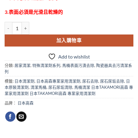
3.表面必須是光滑且乾燥的
日本高森TU-89馬桶專用潑水劑 數量
加入購物車
Add to wishlist
分類:
居家清潔
,
特殊清潔劑系列
,
馬桶表面污漬去除
,
陶瓷器具去污清潔系
列
標籤:
日本清潔劑
,
日本高森專業家用清潔劑
,
尿石去除
,
尿石尿垢去除
,
日
本原裝清潔劑
,
清潔馬桶
,
尿石尿垢清除
,
馬桶清潔 日本TAKAMORI高森 專
業家用清潔劑 日本TAKAMORI高森 專業家用清潔劑
品牌：
日本高森