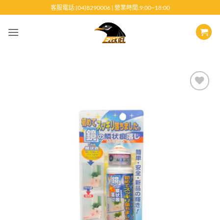
跳
客服電話:(04)8290006 | 營業時間:9:00~18:00
至
內
容
Add to
wishlist