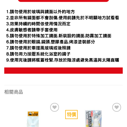
相關商品
特價
Add to
Add to
wishlist
wishlist