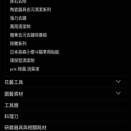
尿石去除
陶瓷器具去污清潔系列
強力去鏽
萬用清潔劑
機車去污去鏽保養組
除黴系列
日本高森小便斗瞄準用貼紙
環保型清潔劑
pck-除菌.消臭液
花藝工具
園藝資材
工具類
料理刀
研磨器具與相關耗材