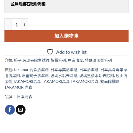
並無附鑽石微粉海綿
TU-58 浴室.鏡面玻璃.水垢.魚鱗水痕去除劑 數量
加入購物車
Add to wishlist
分類:
鏡子.玻璃去除魚鱗紋.防霧系列
,
居家清潔
,
特殊清潔劑系列
標籤:
takamori高森清潔劑
,
日本專業清潔劑
,
日本清潔劑
,
日本高森專業家
用清潔劑
,
浴室鏡子清潔劑
,
玻璃水垢去除劑
,
玻璃魚鱗水垢去除劑
,
鏡面清
潔劑 TAKAMORI高森 TAKAMORI高森 TAKAMORI高森
,
鏡面除霧劑
TAKAMORI高森
品牌：
日本高森