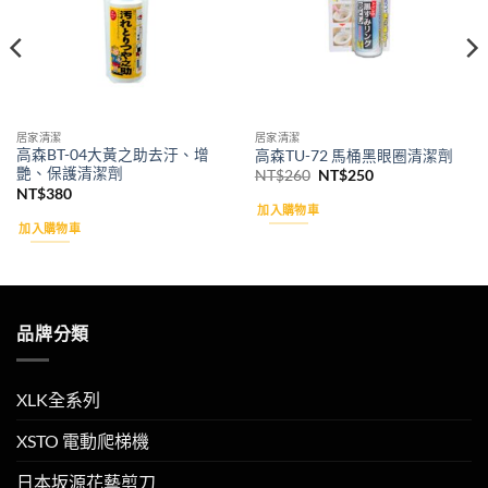
居家清潔
居家清潔
高森BT-04大黃之助去汙、增
高森TU-72 馬桶黑眼圈清潔劑
艷、保護清潔劑
原
目
NT$
260
NT$
250
始
前
NT$
380
價
價
加入購物車
格：
格：
加入購物車
NT$260。
NT$250。
品牌分類
XLK全系列
XSTO 電動爬梯機
日本坂源花藝剪刀