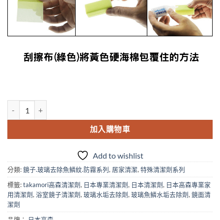
NT$400。
NT$390。
TU-68 鏡面防污.防霧組 數量
加入購物車
Add to wishlist
分類:
鏡子.玻璃去除魚鱗紋.防霧系列
,
居家清潔
,
特殊清潔劑系列
標籤:
takamori高森清潔劑
,
日本專業清潔劑
,
日本清潔劑
,
日本高森專業家
用清潔劑
,
浴室鏡子清潔劑
,
玻璃水垢去除劑
,
玻璃魚鱗水垢去除劑
,
鏡面清
潔劑
品牌：
日本高森