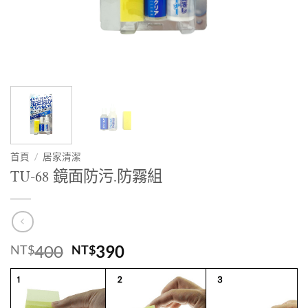
首頁
/
居家清潔
TU-68 鏡面防污.防霧組
原
目
400
390
NT$
NT$
始
前
價
價
格：
格：