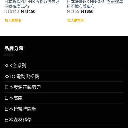
日本高森PUT-HB 五倍超強去汙
日本SHINEX NN-07紅色 碗盤專
不織布.菜瓜布
用不織布菜瓜布
原
目
原
目
NT$
160
NT$
150
NT$
55
NT$
50
始
前
始
前
價
價
價
價
加入購物車
加入購物車
格：
格：
格：
格：
NT$160。
NT$150。
NT$55。
NT$50。
品牌分類
XLK全系列
XSTO 電動爬梯機
日本坂源花藝剪刀
日本高森
日本螃蟹牌園藝
日本森林科學