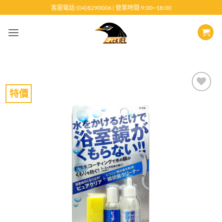
跳
客服電話:(04)8290006 | 營業時間:9:00~18:00
至
內
容
特價
Add to
wishlist