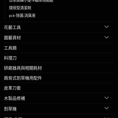
日本高森小便斗瞄準用貼紙
環保型清潔劑
pck-除菌.消臭液
花藝工具
園藝資材
工具類
料理刀
研磨器具與相關耗材
肩背式割草機用配件
皮革刀套
木製品修補
割草機