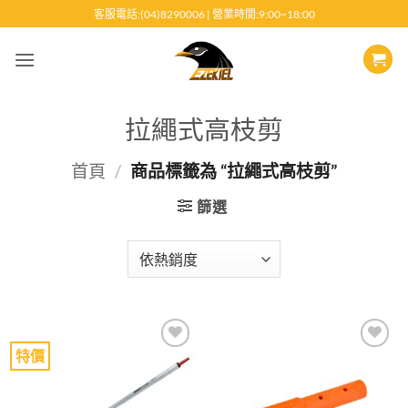
跳
客服電話:(04)8290006 | 營業時間:9:00~18:00
至
內
容
拉繩式高枝剪
首頁
/
商品標籤為 “拉繩式高枝剪”
篩選
特價
Add to
Add to
wishlist
wishlist