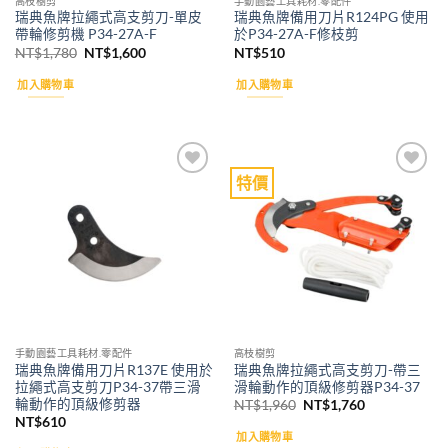
高枝樹剪
手動園藝工具耗材.零配件
瑞典魚牌拉繩式高支剪刀-單皮
瑞典魚牌備用刀片R124PG 使用
帶輪修剪機 P34-27A-F
於P34-27A-F修枝剪
原
目
NT$
1,780
NT$
1,600
NT$
510
始
前
價
價
加入購物車
加入購物車
格：
格：
NT$1,780。
NT$1,600。
特價
Add to
Add to
wishlist
wishlist
手動園藝工具耗材.零配件
高枝樹剪
瑞典魚牌備用刀片R137E 使用於
瑞典魚牌拉繩式高支剪刀-帶三
拉繩式高支剪刀P34-37帶三滑
滑輪動作的頂級修剪器P34-37
輪動作的頂級修剪器
原
目
NT$
1,960
NT$
1,760
始
前
NT$
610
價
價
加入購物車
格：
格：