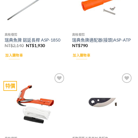
高枝樹剪
高枝樹剪
瑞典魚牌 鋁延長桿 ASP-1850
瑞典魚牌適配器(接頭)ASP-ATP
原
目
NT$
2,140
NT$
1,930
NT$
790
始
前
價
價
加入購物車
加入購物車
格：
格：
NT$2,140。
NT$1,930。
特價
Add to
Add to
wishlist
wishlist