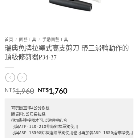
首頁
/
園藝工具
/
手動園藝工具
瑞典魚牌拉繩式高支剪刀-帶三滑輪動作的
頂級修剪器P34-37
原
目
1,960
1,760
NT$
NT$
始
前
價
價
可剪斷直徑4公分樹枝

格：
格：
隨貨附5公尺長拉繩

NT$1,960。
NT$1,760。
須加裝連接器才可以與鋁桿結合

可與ATP-110-210伸縮鋁桿單獨使用

可與ASP-1850G鋁桿連結單獨使用也可再加裝ASP-1850延伸桿使用