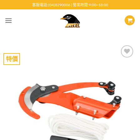
跳
客服電話:(04)8290006 | 營業時間:9:00~18:00
至
內
容
特價
Add to
wishlist