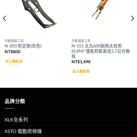
手動園藝工具
手動園藝工具
N-151 太丸600鋁柄太枝剪
N-203 剪定鋏(灰色)
(0.6M)*僅能剪斷直徑2.7公分樹
NT$
800
枝
加入購物車
NT$
1,490
加入購物車
品牌分類
XLK全系列
XSTO 電動爬梯機