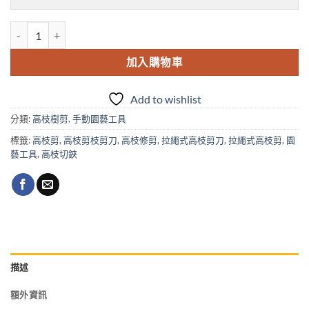
瑞典魚牌拉繩式高支剪刀-帶三滑輪動作的頂級修剪器P34-37 數量
加入購物車
Add to wishlist
分類:
高枝樹剪
,
手動園藝工具
標籤:
高枝剪
,
高枝剪枝剪刀
,
高枝修剪
,
拉繩式高枝剪刀
,
拉繩式高枝剪
,
園
藝工具
,
高枝切鋏
描述
額外資訊