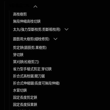
手動園藝工具
高枝樹剪
無段伸縮高枝切鋏
太丸(強力型斷枝剪.剪斷粗枝用)
園藝用大樹剪(細枝修剪)
剪定鋏(園藝剪.果樹剪)
芽切鋏
葉刈鋏(松樹剪刀)
省力型手槍式剪定.芽切鋏
折合式高枝鋸.關刀鋸
折合式伸縮鋸(長度可無段伸縮)
水管切鋏
固定長度剪定鋏
固定長度採果鋏