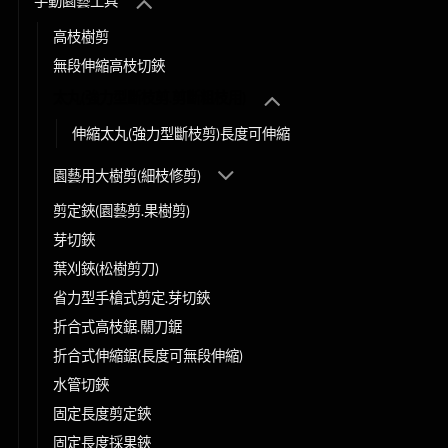
手動園藝工具
高枝樹剪
無段伸縮高枝切鋏
太丸(強力型斷枝剪.剪斷粗枝用)
伸縮太丸(強力型斷枝剪)長度可伸縮
園藝用大樹剪(細枝修剪)
剪定鋏(園藝剪.果樹剪)
芽切鋏
葉刈鋏(松樹剪刀)
省力型手槍式剪定.芽切鋏
折合式高枝鋸.關刀鋸
折合式伸縮鋸(長度可無段伸縮)
水管切鋏
固定長度剪定鋏
固定長度採果鋏