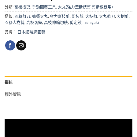
分類:
高枝樹剪
,
手動園藝工具
,
太丸(強力型斷枝剪.剪斷粗枝用)
標籤:
園藝剪刀
,
螃蟹太丸
,
省力斷枝剪
,
斷枝剪
,
太枝剪
,
太丸剪刀
,
大樹剪
,
園藝大樹剪
,
高枝切鋏
,
高枝伸縮切鋏
,
剪定鋏
,
nishigaki
品牌：
日本螃蟹牌園藝
描述
額外資訊