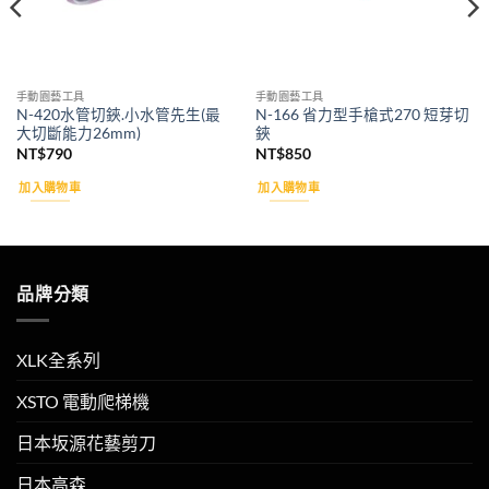
手動園藝工具
手動園藝工具
N-420水管切鋏.小水管先生(最
N-166 省力型手槍式270 短芽切
大切斷能力26mm)
鋏
NT$
790
NT$
850
加入購物車
加入購物車
品牌分類
XLK全系列
XSTO 電動爬梯機
日本坂源花藝剪刀
日本高森