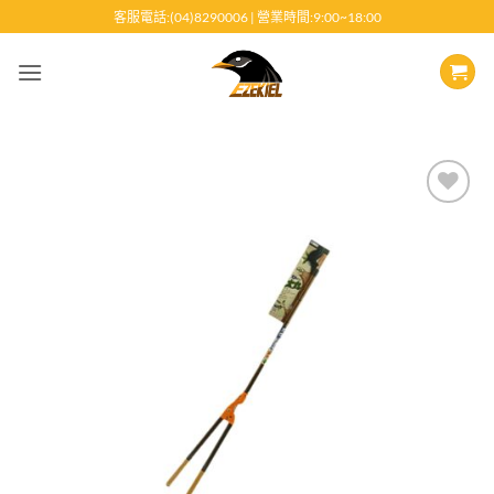
跳
客服電話:(04)8290006 | 營業時間:9:00~18:00
至
內
容
Add to
wishlist