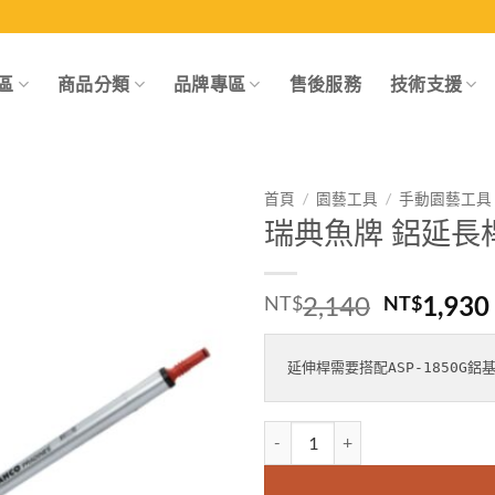
區
商品分類
品牌專區
售後服務
技術支援
首頁
/
園藝工具
/
手動園藝工具
瑞典魚牌 鋁延長桿 A
Add to
wishlist
原
2,140
1,930
NT$
NT$
始
價
延伸桿需要搭配ASP-1850G鋁
格：
NT$2,1
瑞典魚牌 鋁延長桿 ASP-1850 數