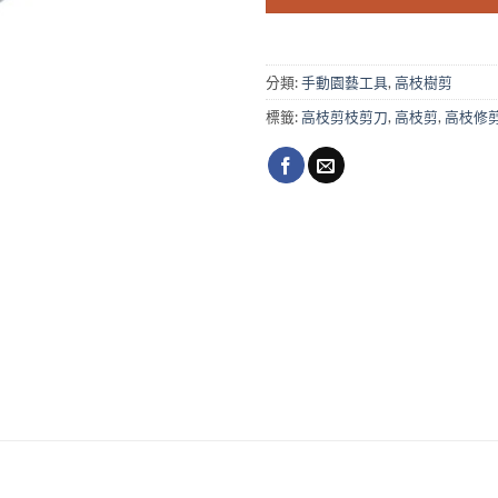
分類:
手動園藝工具
,
高枝樹剪
標籤:
高枝剪枝剪刀
,
高枝剪
,
高枝修