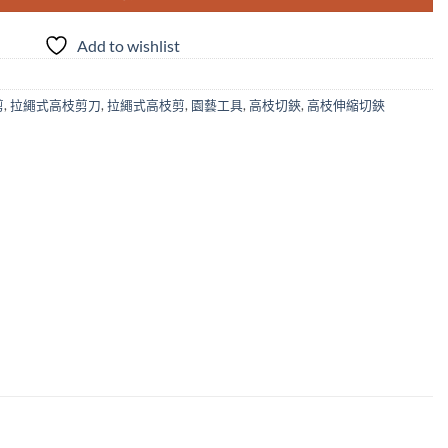
Add to wishlist
剪
,
拉繩式高枝剪刀
,
拉繩式高枝剪
,
園藝工具
,
高枝切鋏
,
高枝伸縮切鋏