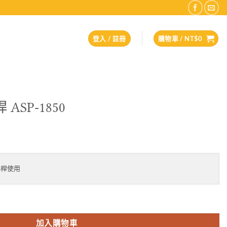
登入 / 註冊
購物車 /
NT$
0
SP-1850
目
前
價
基桿使用
格：
40。
NT$1,930。
量
加入購物車