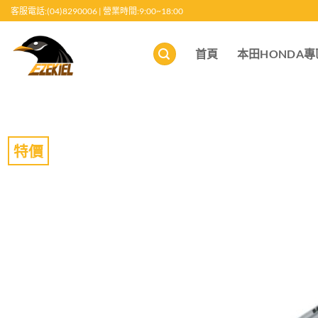
跳
客服電話:(04)8290006 | 營業時間:9:00~18:00
至
內
首頁
本田HONDA專
容
特價