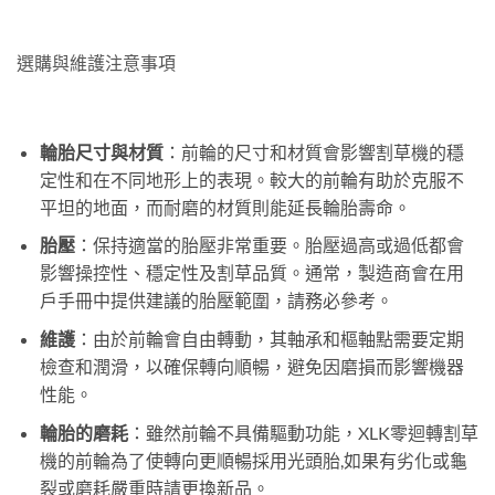
選購與維護注意事項
輪胎尺寸與材質
：前輪的尺寸和材質會影響割草機的穩
定性和在不同地形上的表現。較大的前輪有助於克服不
平坦的地面，而耐磨的材質則能延長輪胎壽命。
胎壓
：保持適當的胎壓非常重要。胎壓過高或過低都會
影響操控性、穩定性及割草品質。通常，製造商會在用
戶手冊中提供建議的胎壓範圍，請務必參考。
維護
：由於前輪會自由轉動，其軸承和樞軸點需要定期
檢查和潤滑，以確保轉向順暢，避免因磨損而影響機器
性能。
輪胎的磨耗
：雖然前輪不具備驅動功能，XLK零迴轉割草
機的前輪為了使轉向更順暢採用光頭胎,如果有劣化或龜
裂或磨耗嚴重時請更換新品。