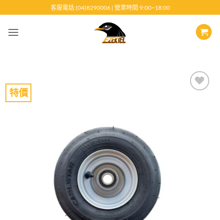
跳
客服電話:(04)8290006 | 營業時間:9:00~18:00
至
內
容
特價
Add to
wishlist