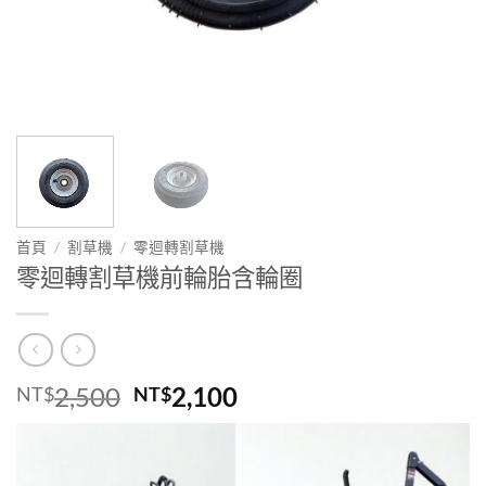
首頁
/
割草機
/
零迴轉割草機
零迴轉割草機前輪胎含輪圈
原
目
2,500
2,100
NT$
NT$
始
前
價
價
格：
格：