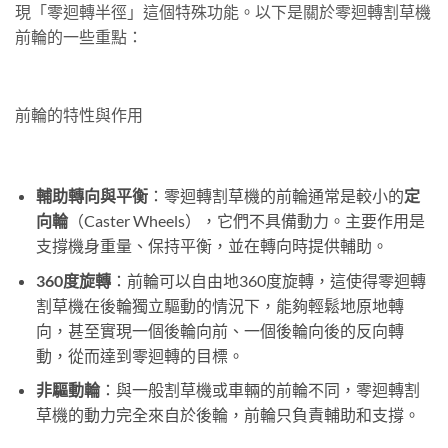
現「零迴轉半徑」這個特殊功能。以下是關於零迴轉割草機
前輪的一些重點：
前輪的特性與作用
輔助轉向與平衡
：零迴轉割草機的前輪通常是較小的
定
向輪
（Caster Wheels），它們不具備動力。主要作用是
支撐機身重量、保持平衡，並在轉向時提供輔助。
360度旋轉
：前輪可以自由地360度旋轉，這使得零迴轉
割草機在後輪獨立驅動的情況下，能夠輕鬆地原地轉
向，甚至實現一個後輪向前、一個後輪向後的反向轉
動，從而達到零迴轉的目標。
非驅動輪
：與一般割草機或車輛的前輪不同，零迴轉割
草機的動力完全來自於後輪，前輪只負責輔助和支撐。