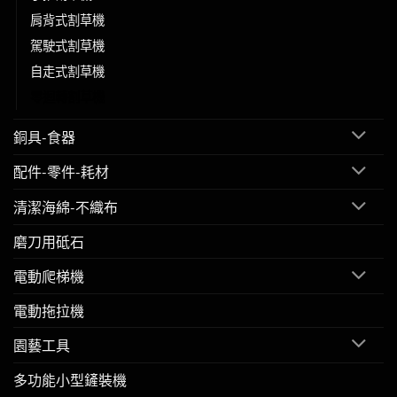
肩背式割草機
駕駛式割草機
自走式割草機
零迴轉割草機
銅具-食器
配件-零件-耗材
清潔海綿-不織布
磨刀用砥石
電動爬梯機
電動拖拉機
園藝工具
多功能小型鏟裝機