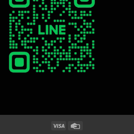
Visa
Credit
Card