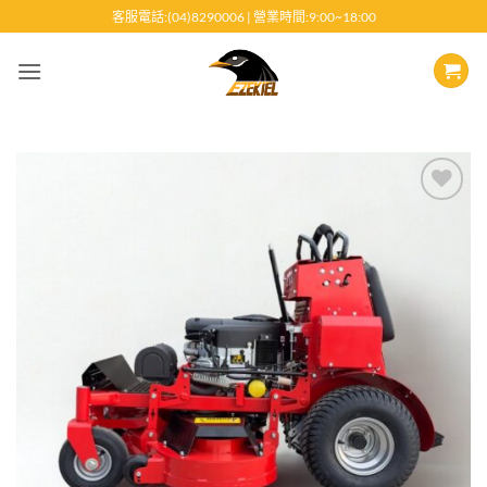
跳
客服電話:(04)8290006 | 營業時間:9:00~18:00
至
內
容
Add to
wishlist