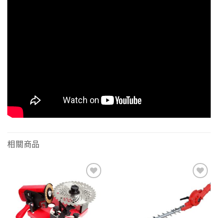
相關商品
Add to
Add to
wishlist
wishlist