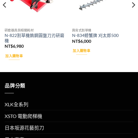
研磨器具與相關耗材
肩背式割草機
N-822割草機鎢鋼圓盤刀刃研磨
N-834螃蟹牌 刈太郎500
機
NT$
6,000
NT$
6,980
加入購物車
加入購物車
品牌分類
XLK全系列
XSTO 電動爬梯機
日本坂源花藝剪刀