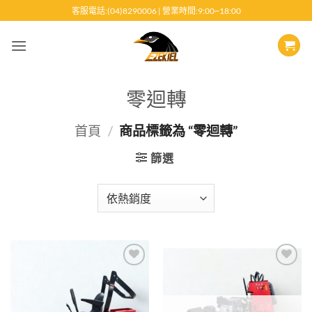
跳
客服電話:(04)8290006 | 營業時間:9:00~18:00
至
內
容
零迴轉
首頁
/
商品標籤為 “零迴轉”
篩選
Add to
Add to
wishlist
wishlist