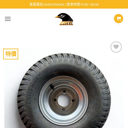
跳
客服電話:(04)8290006 | 營業時間:9:00~18:00
至
內
容
特價
Add to
wishlist