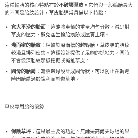
這種輪胎的核心特點在於
不破壞草皮
。它們與一般輪胎最大
的不同是胎紋設計，草皮胎通常具備以下特點：
寬大平滑的胎面
：這能將車輛的重量均勻分散，減少對
草皮的壓力，避免產生輪胎痕跡或壓實土壤。
淺而密的胎紋
：相較於深溝槽的越野胎，草皮胎的胎紋
較淺且排列密集。這種設計提供了足夠的抓地力，同時
不會像深胎紋那樣挖掘或撕扯草皮。
圓滑的胎肩
：輪胎邊緣設計成圓滑狀，可以防止在轉彎
時因胎肩過於銳利而劃傷草地。
草皮專用胎的優勢
保護草坪
：這是最主要的功能。無論是高爾夫球場的果