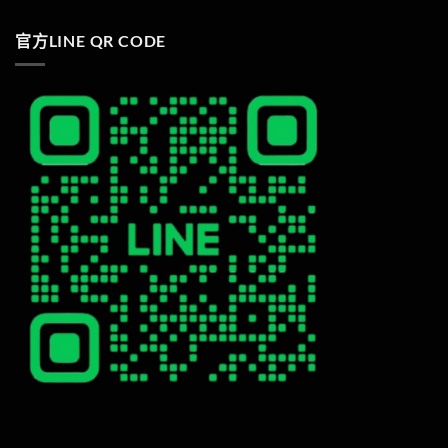
官方LINE QR CODE