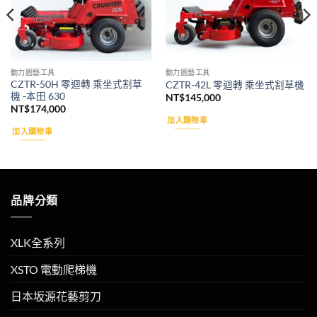
動力園藝工具
動力園藝工具
CZTR-50H 零迴轉 乘坐式割草
CZTR-42L 零迴轉 乘坐式割草機
機 -本田 630
NT$
145,000
NT$
174,000
加入購物車
加入購物車
品牌分類
XLK全系列
XSTO 電動爬梯機
日本坂源花藝剪刀