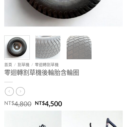
首頁
/
割草機
/
零迴轉割草機
零迴轉割草機後輪胎含輪圈
原
目
4,800
4,500
NT$
NT$
始
前
價
價
格：
格：