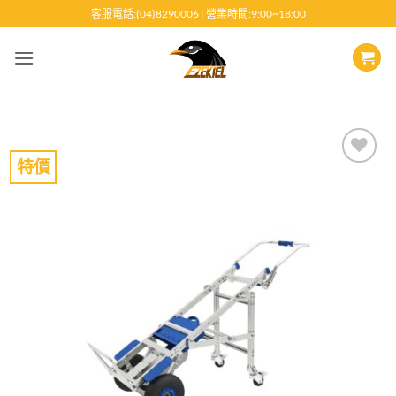
跳
客服電話:(04)8290006 | 營業時間:9:00~18:00
至
內
容
特價
Add to
wishlist