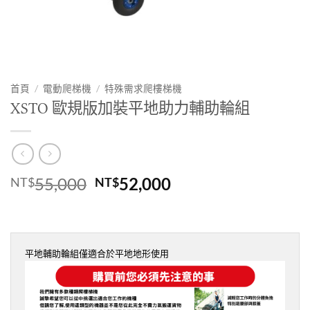
首頁
/
電動爬梯機
/
特殊需求爬樓梯機
XSTO 歐規版加裝平地助力輔助輪組
原
目
55,000
52,000
NT$
NT$
始
前
價
價
格：
格：
NT$55,000。
NT$52,000。