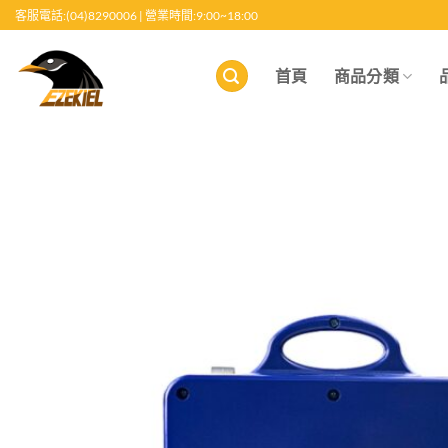
跳
客服電話:(04)8290006 | 營業時間:9:00~18:00
至
內
首頁
商品分類
容