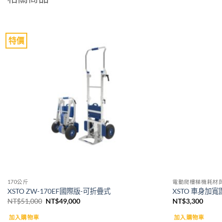
特價
Add to
wishlist
170公斤
電動爬樓梯機耗材
XSTO ZW-170EF國際版-可折疊式
XSTO 車身加寬
原
目
NT$
51,000
NT$
49,000
NT$
3,300
始
前
價
價
加入購物車
加入購物車
格：
格：