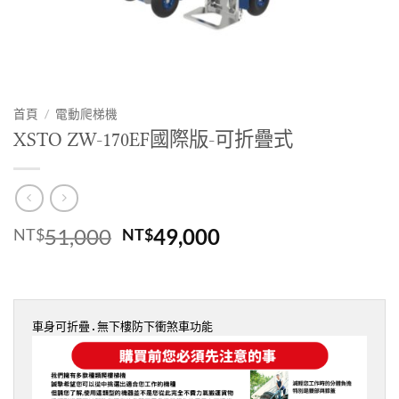
首頁
/
電動爬梯機
XSTO ZW-170EF國際版-可折疊式
原
目
51,000
49,000
NT$
NT$
始
前
價
價
格：
格：
NT$51,000。
NT$49,000。