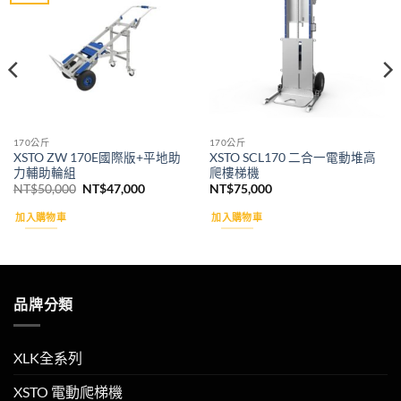
wishlist
wishlist
170公斤
170公斤
XSTO ZW 170E國際版+平地助
XSTO SCL170 二合一電動堆高
力輔助輪組
爬樓梯機
原
目
NT$
50,000
NT$
47,000
NT$
75,000
始
前
價
價
加入購物車
加入購物車
格：
格：
NT$50,000。
NT$47,000。
品牌分類
XLK全系列
XSTO 電動爬梯機