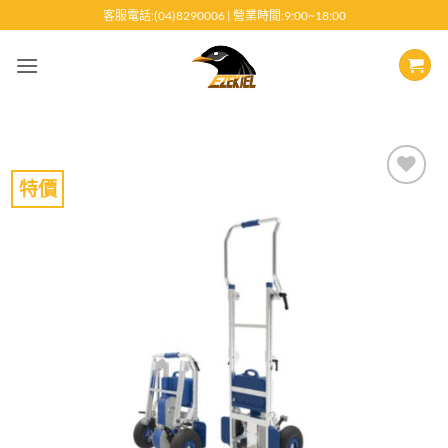
跳
客服電話:(04)8290006 | 營業時間:9:00~18:00
至
內
容
特價
Add to
wishlist