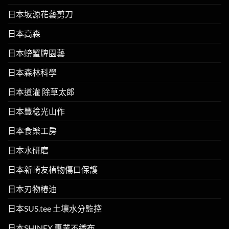
日本坂源花藝剪刀
日本高森
日本螃蟹牌園藝
日本森林科學
日本道灌 除草太郎
日本豐稔光山作
日本食樂工房
日本水研磨
日本新崎友植物傷口保護
日本刃物椿油
日本SUS.tee 土壤水分監控
日本SHINEX 專業不織布