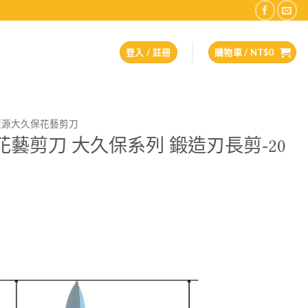
登入 / 註冊
購物車 /
NT$
0
坂源大久保花藝剪刀
源花藝剪刀 大久保系列 鍛造刃長剪-20