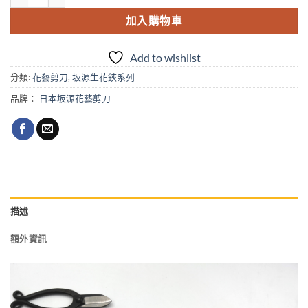
格：
格：
加入購物車
NT$730。
NT$680。
Add to wishlist
分類:
花藝剪刀
,
坂源生花鋏系列
品牌：
日本坂源花藝剪刀
描述
額外資訊