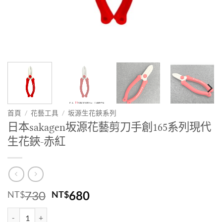
首頁
/
花藝工具
/
坂源生花鋏系列
日本sakagen坂源花藝剪刀手創165系列現代
生花鋏-赤紅
原
目
730
680
NT$
NT$
始
前
日本sakagen坂源花藝剪刀手創165系列現代生花鋏-赤紅 數量
價
價