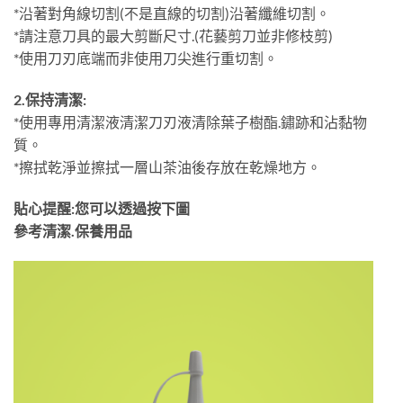
*沿著對角線切割(不是直線的切割)沿著纖維切割。
*請注意刀具的最大剪斷尺寸.(花藝剪刀並非修枝剪)
*使用刀刃底端而非使用刀尖進行重切割。
2.保持清潔:
*使用專用清潔液清潔刀刃液清除葉子樹酯.鏽跡和沾黏物
質。
*擦拭乾淨並擦拭一層山茶油後存放在乾燥地方。
貼心提醒:您可以透過按下圖
參考清潔.保養用品