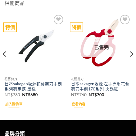
相關商品
特價
特價
Add to
Add to
wishlist
wishlist
已售完
花藝剪刀
花藝剪刀
日本sakagen坂源花藝剪刀手創
日本sakagen坂源 左手專用花藝
系列剪定鋏-墨綠
剪刀手創170系列-火鶴紅
原
目
原
目
NT$
730
NT$
680
NT$
760
NT$
700
始
前
始
前
價
價
價
價
加入購物車
查看內容
格：
格：
格：
格：
NT$730。
NT$680。
NT$760。
NT$700。
品牌分類