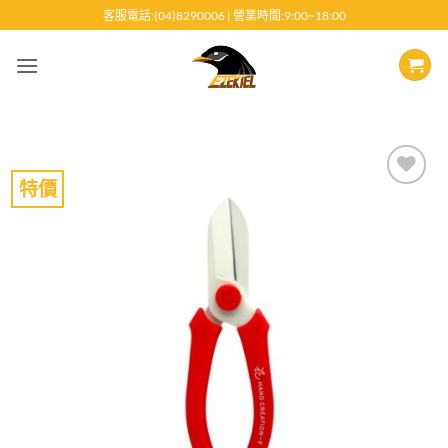
跳
客服電話:(04)8290006 | 營業時間:9:00~18:00
至
內
容
特價
Add to
wishlist