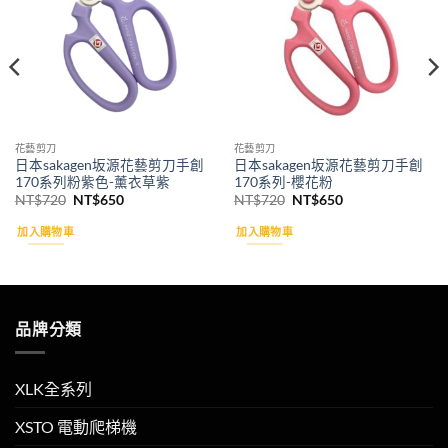
花藝剪刀
花藝剪刀
日本sakagen坂源花藝剪刀手創
日本sakagen坂源花藝剪刀手創
170系列粉紫色-薰衣草紫
170系列-櫻花粉
原
目
原
目
NT$
720
NT$
650
NT$
720
NT$
650
始
前
始
前
價
價
價
價
加入購物車
加入購物車
格：
格：
格：
格：
NT$720。
NT$650。
NT$720。
NT$650。
品牌分類
XLK全系列
XSTO 電動爬梯機