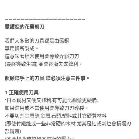
————————————————————
愛護您的花藝剪刀
我們大多數的刀具都是由碳鋼
專用鋼所製成。
這意味著經常使用會導致弄髒刀刃
(最終導致生鏽) 並會逐漸失去鋒利。
照顧您手上的刀具.您必須注意三件事。
1.正確使用刀具:
*日本鋼材又硬又鋒利.有可能比想像更硬脆.
如果濫用或不當使用會導致刀刃碎裂。
不要切割金屬絲.金屬.石頭.塑料或其它硬質材料
(即使竹纖維或一些非常硬的木材.尤其是結或刺也會損壞刃
部鋼邊)
*不要扭曲或施加不均衡的壓力。