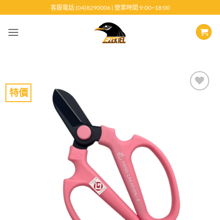
跳
客服電話:(04)8290006 | 營業時間:9:00~18:00
至
內
容
特價
Add to
wishlist