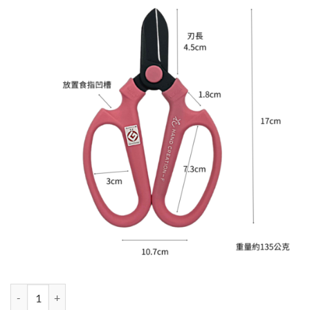
格：
格：
NT$990。
NT$900。
日本sakagen坂源花藝剪刀手創170黑刃系列-櫻花粉 數量