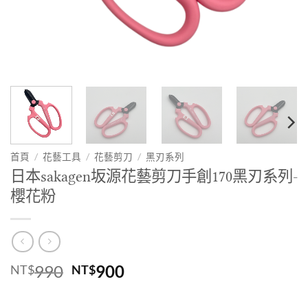
首頁
/
花藝工具
/
花藝剪刀
/
黑刃系列
日本sakagen坂源花藝剪刀手創170黑刃系列-
櫻花粉
原
目
990
900
NT$
NT$
始
前
價
價