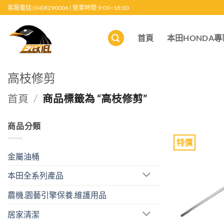
跳
客服電話:(04)8290006 | 營業時間:9:00~18:00
至
內
首頁
本田HONDA專
容
高枝修剪
首頁
/
商品標籤為 “高枝修剪”
商品分類
特價
金屬油桶
本田全系列產品
農機.園藝引擎保養.維護用品
居家清潔