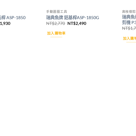
手動園藝工具
高枝樹剪
瑞典魚
 ASP-1850
瑞典魚牌 鋁基桿ASP-1850G
剪機 P3
目
原
目
1,930
NT$
2,770
NT$
2,490
前
始
前
NT$
1,
價
價
價
加入購物車
格：
格：
格：
加入購
2,140。
NT$1,930。
NT$2,770。
NT$2,490。