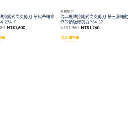
高枝樹剪
牌拉繩式高支剪刀-單皮帶輪修
瑞典魚牌拉繩式高支剪刀-帶三滑輪動
4-27A-F
作的頂級修剪器P34-37
原
目
原
目
780
NT$
1,600
NT$
1,960
NT$
1,760
始
前
始
前
價
價
價
價
物車
加入購物車
格：
格：
格：
格：
NT$1,780。
NT$1,600。
NT$1,960。
NT$1,760。