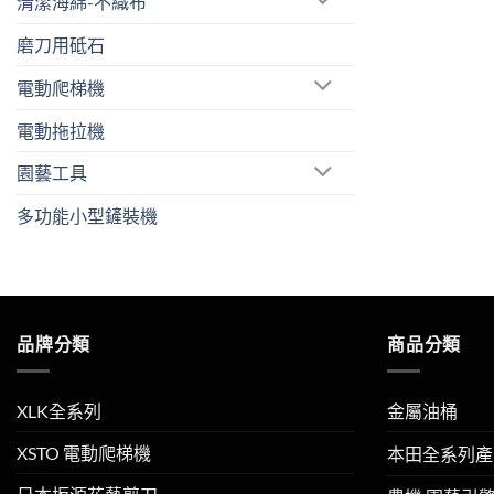
清潔海綿-不織布
磨刀用砥石
電動爬梯機
電動拖拉機
園藝工具
多功能小型鏟裝機
品牌分類
商品分類
XLK全系列
金屬油桶
XSTO 電動爬梯機
本田全系列產