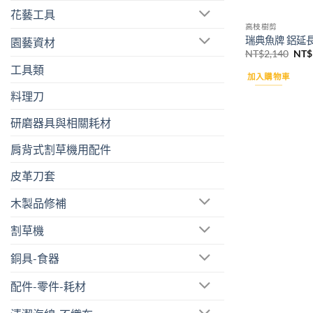
花藝工具
高枝樹剪
瑞典魚牌 鋁延長桿
園藝資材
原
NT$
2,140
NT$
始
工具類
價
加入購物車
格：
NT$
料理刀
研磨器具與相關耗材
肩背式割草機用配件
皮革刀套
木製品修補
割草機
銅具-食器
配件-零件-耗材