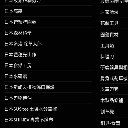
日本坂源花藝剪刀
農機.園藝引
日本高森
居家清潔
日本螃蟹牌園藝
花藝工具
日本森林科學
園藝資材
日本道灌 除草太郎
工具類
日本豐稔光山作
料理刀
日本食樂工房
研磨器具與相
日本水研磨
肩背式割草機
日本新崎友植物傷口保護
皮革刀套
日本刃物椿油
木製品修補
日本SUS.tee 土壤水分監控
割草機
日本SHINEX 專業不織布
銅具-食器