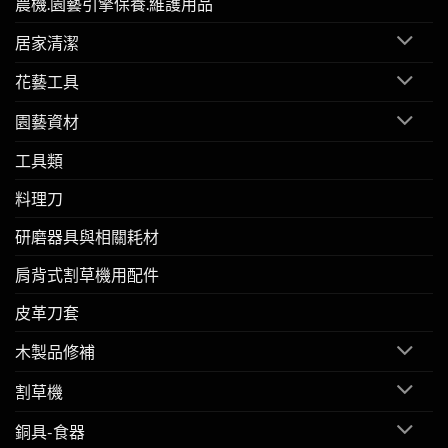
農機.園藝引擎保養.維護用品
居家清潔
花藝工具
園藝資材
工具類
料理刀
研磨器具與相關耗材
肩背式割草機用配件
皮革刀套
木製品修補
割草機
銅具-食器