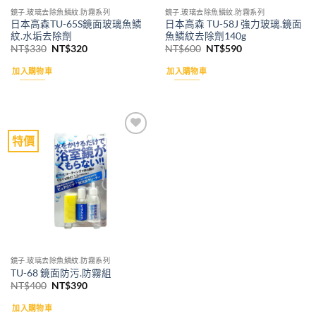
鏡子.玻璃去除魚鱗紋.防霧系列
鏡子.玻璃去除魚鱗紋.防霧系列
日本高森TU-65S鏡面玻璃魚鱗
日本高森 TU-58J 強力玻璃.鏡面
紋.水垢去除劑
魚鱗紋去除劑140g
原
目
原
目
NT$
330
NT$
320
NT$
600
NT$
590
始
前
始
前
價
價
價
價
加入購物車
加入購物車
格：
格：
格：
格：
NT$330。
NT$320。
NT$600。
NT$590。
特價
Add to
wishlist
鏡子.玻璃去除魚鱗紋.防霧系列
TU-68 鏡面防污.防霧組
原
目
NT$
400
NT$
390
始
前
價
價
加入購物車
格：
格：