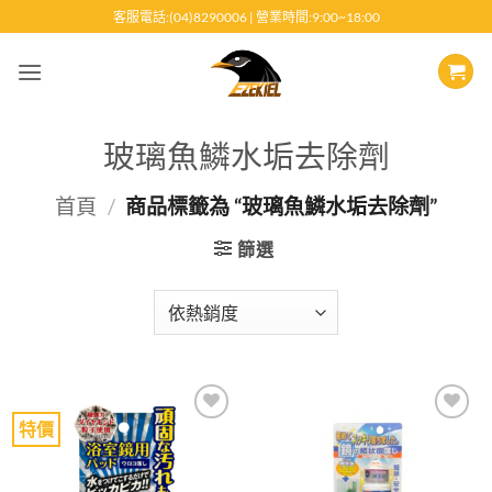
跳
客服電話:(04)8290006 | 營業時間:9:00~18:00
至
內
容
玻璃魚鱗水垢去除劑
首頁
/
商品標籤為 “玻璃魚鱗水垢去除劑”
篩選
特價
Add to
Add to
wishlist
wishlist