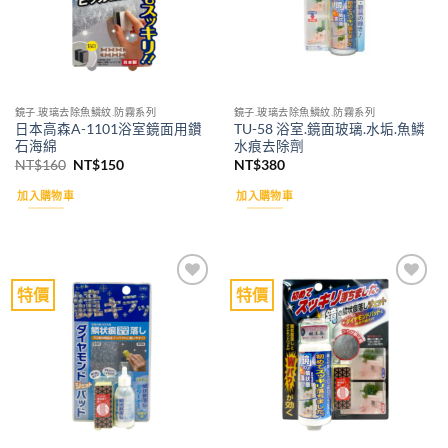
鏡子.玻璃去除魚鱗紋.防霧系列
鏡子.玻璃去除魚鱗紋.防霧系列
日本高森A-1101浴室鏡面用鑽
TU-58 浴室.鏡面玻璃.水垢.魚鱗
石海綿
水痕去除劑
原
目
NT$
160
NT$
150
NT$
380
始
前
價
價
加入購物車
加入購物車
格：
格：
NT$160。
NT$150。
特價
特價
Add to
Add to
wishlist
wishlist