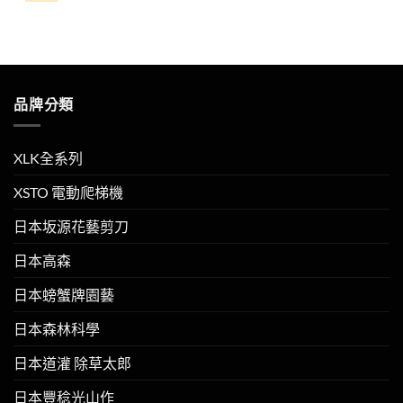
NT$400。
NT$390。
品牌分類
XLK全系列
XSTO 電動爬梯機
日本坂源花藝剪刀
日本高森
日本螃蟹牌園藝
日本森林科學
日本道灌 除草太郎
日本豐稔光山作