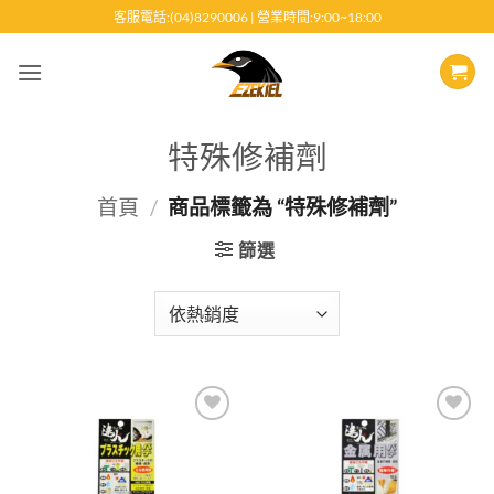
跳
客服電話:(04)8290006 | 營業時間:9:00~18:00
至
內
容
特殊修補劑
首頁
/
商品標籤為 “特殊修補劑”
篩選
Add to
Add to
wishlist
wishlist