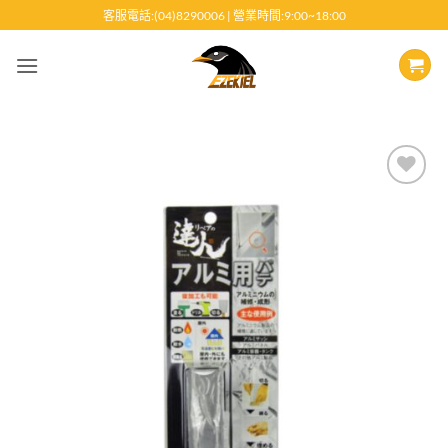
跳
客服電話:(04)8290006 | 營業時間:9:00~18:00
至
內
容
Add to
wishlist