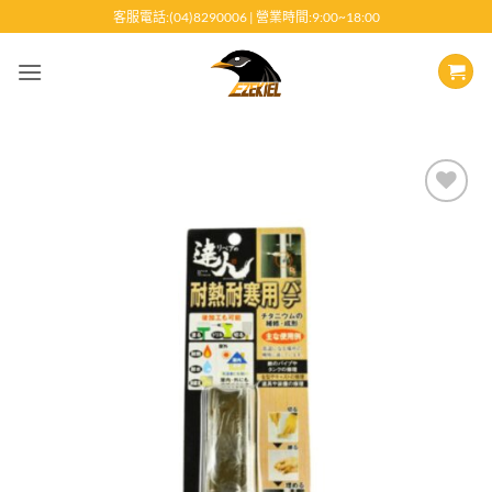
跳
客服電話:(04)8290006 | 營業時間:9:00~18:00
至
內
容
Add to
wishlist